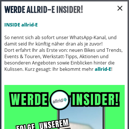
×
WERDE ALLRID-E INSIDER!
INSIDE allrid-E
So nennt sich ab sofort unser WhatsApp-Kanal, und
damit seid Ihr künftig näher dran als je zuvor!
Toggle navigation
Dort erfahrt Ihr als Erste von: neuen Bikes und Trends,
Events & Touren, Werkstatt-Tipps, Aktionen und
besonderen Angeboten sowie Einblicken hinter die
Kulissen. Kurz gesagt: Ihr bekommt mehr
BIO BIKES
BIO MTB
allrid-E
!
BIO MTB
Whatever brings you downhill....
ARTIKEL FILTERN