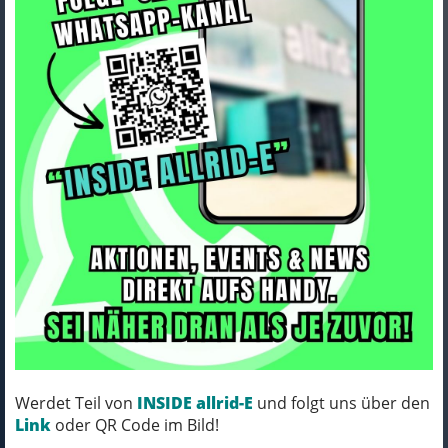
Seite
«
1
2
3
4
5
6
7
8
9
10
»
202 Ergebnisse
Conway Razz 4.0 Herren 56 cm grün
Werdet Teil von
INSIDE allrid-E
und folgt uns über den
Link
oder QR Code im Bild!