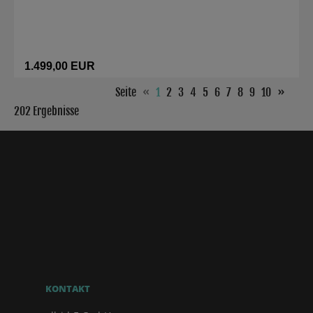
1.499,00 EUR
Seite
«
1
2
3
4
5
6
7
8
9
10
»
202 Ergebnisse
KONTAKT