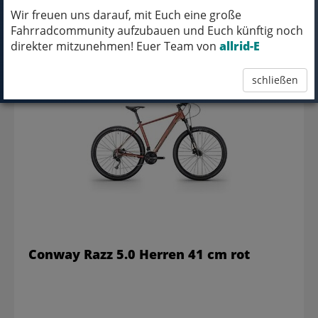
Wir freuen uns darauf, mit Euch eine große
Fahrradcommunity aufzubauen und Euch künftig noch
direkter mitzunehmen! Euer Team von
allrid-E
599,95 EUR
schließen
Conway Razz 5.0 Herren 41 cm rot