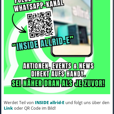
Batavus Finez E-go®Power Ex
Plu Low 625 Wh 5RT/B
Art.Nr. 48080357
23-26 BAT BPI champagner gold Rh 57
MICH KANNST DU BESTELLEN - MIT
ABHOLUNG IN NORTORF!
(inkl. MwSt.)
4.399,00 EUR
Werdet Teil von
INSIDE allrid-E
und folgt uns über den
Link
oder QR Code im Bild!