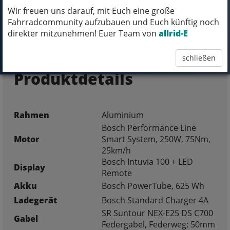
Wir freuen uns darauf, mit Euch eine große
Fahrradcommunity aufzubauen und Euch künftig noch
FRAGEN ZUM ARTIKEL
direkter mitzunehmen! Euer Team von
allrid-E
schließen
Produktdetails
Rahmen
Aluminium
Bosch Performance Line
Motor
Smart System, 250W, 75Nm,
25km/h
Bosch Intuvia 100 + LED
Display
Remote
Akku
Bosch PowerTube, 625 Wh
Ladegerät
Bosch Standard Charger 4A
SR Suntour NEX-E25 DS C700
Gabel
Federgabel, Federweg: 50mm