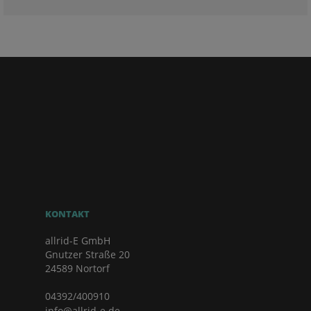
KONTAKT
allrid-E GmbH
Gnutzer Straße 20
24589 Nortorf
04392/400910
info@allrid-e.de