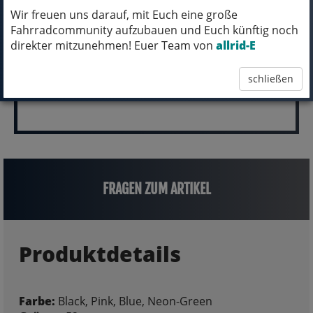
pro Stück (inkl. MwSt.)
Wir freuen uns darauf, mit Euch eine große
2.199,00 EUR
Fahrradcommunity aufzubauen und Euch künftig noch
direkter mitzunehmen! Euer Team von
allrid-E
schließen
FRAGEN ZUM ARTIKEL
Produktdetails
Farbe:
Black, Pink, Blue, Neon-Green