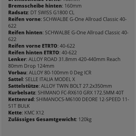
Bremsscheibe hinten
: 160mm
Radsatz
: DT SWISS G1800 CL
Reifen vorne
: SCHWALBE G-One Allroad Classic 40-
622
Reifen hinten
: SCHWALBE G-One Allroad Classic 40-
622
Reifen vorne ETRTO
: 40-622
Reifen hinten ETRTO
: 40-622
Lenker
: ALLOY ROAD 31.8mm 420-440mm Reach
80mm Drop 124mm
Vorbau
: ALLOY 80-100mm 0 Deg ICR
Sattel
: SELLE ITALIA MODEL X
Sattelstütze
: ALLOY TWIN BOLT 27.2x350mm
Kurbelsatz
: SHIMANO FC-RX610 GRX 172.5MM 40T
Kettenrad
: SHIMANOCS-M6100 DEORE 12-SPEED 11-
51T BULK
Kette
: KMC X12
Zulässiges Gesamtgewicht
: 120kg