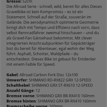
Grösse:
52cm
Die Allroad Serie - schnell, wild, bereit für alles Dieses
Gravelbike ist kein Kompromiss – es ist ein
Statement. Schnell auf der Straße, souverän im
Gelände. Die aerodynamisch optimierte Geometrie
bringt dich mit Tempo und Effizienz nach vorn, dass
selbst Rennradfahrer zweimal hinschauen – und du
als Gravel-Fan Gänsehaut bekommst. Mit clever
integrierten Anschraubpunkten für Gepäckträger
bist du bereit für Abenteuer, egal wohin der Weg
führt. Asphalt, Schotter, Waldpfade – du
entscheidest. Dieses Bike ist gebaut für Entdecker
mit einem Faible für Speed.
Gabel
: Allroad Carbon Fork Disc 12x100
Umwerfer
: SHIMANO RD-RX822 GRX 12-SPEED
Schalthebel
: SHIMANO GRX ST-RX610 12-SPEED
Anzahl Gänge
: 12
Bremse vorne
: SHIMANO GRX BR-RX410 160mm
Bremse hinten
: SHIMANO GRX BR-RX410 160mm
Bremsscheibe vorne
: 160mm