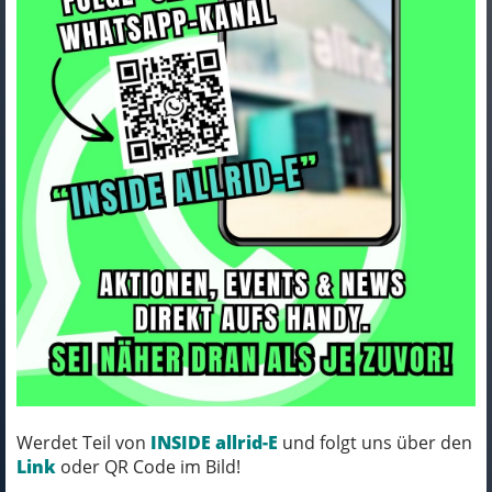
Corratec Allroad A1 Black,
Pink, Blue, Neon-Green 52cm
Art.Nr. BK31170-52C1B31
Farbe: Black, Pink, Blue, Neon-Green
Grösse: 52cm
KOMM´ VORBEI, MICH KANNST DU HABEN!
VERFÜGBAR IN UNSERER FILIALE IN
Werdet Teil von
INSIDE allrid-E
und folgt uns über den
NORTORF
Link
oder QR Code im Bild!