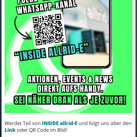
Corratec Revo BOW Elite Wine
red, white, dark grey 49cm
Art.Nr. BK31013-49C1B31
Farbe: Wine red, white, dark grey
Grösse: 49cm
MICH KANNST DU BESTELLEN - MIT
ABHOLUNG IN NORTORF!
Werdet Teil von
INSIDE allrid-E
und folgt uns über den
pro Stück (inkl. MwSt.)
Link
oder QR Code im Bild!