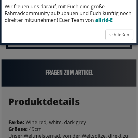
2.699,00 EUR
Wir freuen uns darauf, mit Euch eine große
Fahrradcommunity aufzubauen und Euch künftig noch
direkter mitzunehmen! Euer Team von
allrid-E
schließen
FRAGEN ZUM ARTIKEL
Produktdetails
Farbe:
Wine red, white, dark grey
Grösse:
49cm
Unser Weltmeisterrad, von der Weltspitze, direkt zu