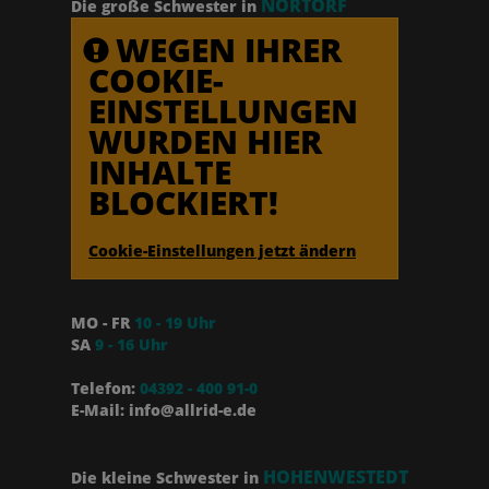
NORTORF
Die große Schwester in
WEGEN IHRER
COOKIE-
EINSTELLUNGEN
WURDEN HIER
INHALTE
BLOCKIERT!
Cookie-Einstellungen jetzt ändern
MO - FR
10 - 19 Uhr
SA
9 - 16 Uhr
Telefon:
04392 - 400 91-0
E-Mail: info@allrid-e.de
HOHENWESTEDT
Die kleine Schwester in