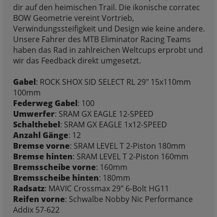
dir auf den heimischen Trail. Die ikonische corratec
BOW Geometrie vereint Vortrieb,
Verwindungssteifigkeit und Design wie keine andere.
Unsere Fahrer des MTB Eliminator Racing Teams
haben das Rad in zahlreichen Weltcups erprobt und
wir das Feedback direkt umgesetzt.
Gabel
: ROCK SHOX SID SELECT RL 29" 15x110mm
100mm
Federweg Gabel
: 100
Umwerfer
: SRAM GX EAGLE 12-SPEED
Schalthebel
: SRAM GX EAGLE 1x12-SPEED
Anzahl Gänge
: 12
Bremse vorne
: SRAM LEVEL T 2-Piston 180mm
Bremse hinten
: SRAM LEVEL T 2-Piston 160mm
Bremsscheibe vorne
: 160mm
Bremsscheibe hinten
: 180mm
Radsatz
: MAVIC Crossmax 29" 6-Bolt HG11
Reifen vorne
: Schwalbe Nobby Nic Performance
Addix 57-622