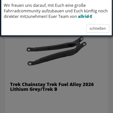
Wir freuen uns darauf, mit Euch eine große
Fahrradcommunity aufzubauen und Euch künftig noch
619,99 EUR
direkter mitzunehmen! Euer Team von
allrid-E
schließen
Trek Chainstay Trek Fuel Alloy 2026
Lithium Grey/Trek B