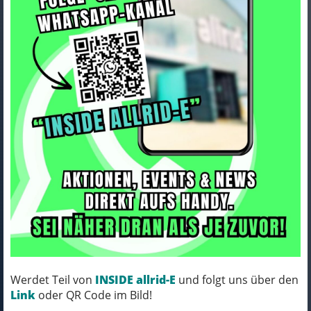
Seite
«
1
2
3
4
5
6
7
8
9
10
»
236 Ergebnisse
Trek Chainstay Trek Fuel Alloy 2026
Juniper/Blue Sage
Werdet Teil von
INSIDE allrid-E
und folgt uns über den
Link
oder QR Code im Bild!