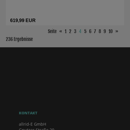
619,99 EUR
Seite
«
1
2
3
4
5
6
7
8
9
10
»
236 Ergebnisse
KONTAKT
allrid-E GmbH
Gnutzer Straße 20