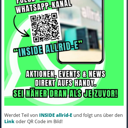
Seite
«
1
2
3
4
5
6
7
8
9
10
»
236 Ergebnisse
Trek Chainstay Trek Fuel EXe 8 XT 29
2024 Mercury
Werdet Teil von
INSIDE allrid-E
und folgt uns über den
Link
oder QR Code im Bild!