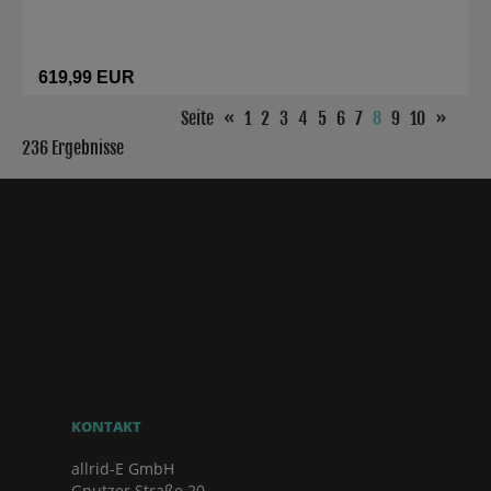
619,99 EUR
Seite
«
1
2
3
4
5
6
7
8
9
10
»
236 Ergebnisse
KONTAKT
allrid-E GmbH
Gnutzer Straße 20