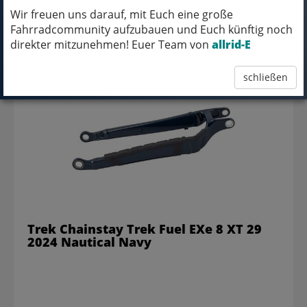
Wir freuen uns darauf, mit Euch eine große
Fahrradcommunity aufzubauen und Euch künftig noch
619,99 EUR
direkter mitzunehmen! Euer Team von
allrid-E
schließen
Trek Chainstay Trek Fuel EXe 8 XT 29
2024 Nautical Navy