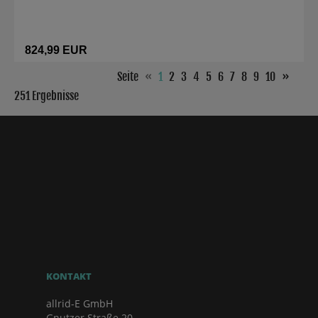
824,99 EUR
Seite
«
1
2
3
4
5
6
7
8
9
10
»
251 Ergebnisse
KONTAKT
allrid-E GmbH
Gnutzer Straße 20