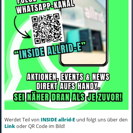
Seite
«
1
2
3
4
5
6
7
8
9
10
»
251 Ergebnisse
Bontrager Hinterrad 20 FM31/J20C
Felgenbr. 32L QR 7fach Blac
Werdet Teil von
INSIDE allrid-E
und folgt uns über den
Link
oder QR Code im Bild!