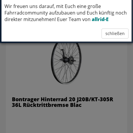
Wir freuen uns darauf, mit Euch eine große
Fahrradcommunity aufzubauen und Euch künftig noch
74,99 EUR
direkter mitzunehmen! Euer Team von
allrid-E
schließen
Bontrager Hinterrad 20 J20B/KT-305R
36L Rücktrittbremse Blac