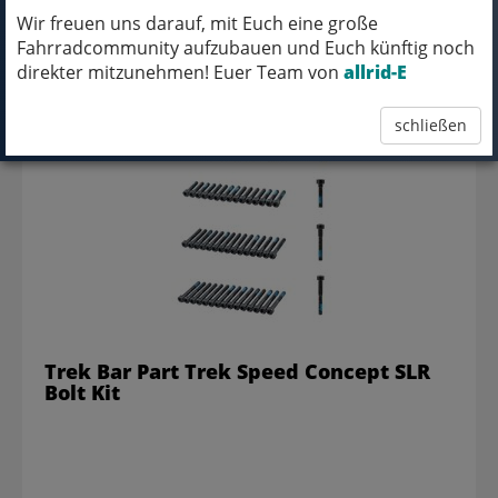
Wir freuen uns darauf, mit Euch eine große
Fahrradcommunity aufzubauen und Euch künftig noch
13,99 EUR
direkter mitzunehmen! Euer Team von
allrid-E
schließen
Trek Bar Part Trek Speed Concept SLR
Bolt Kit