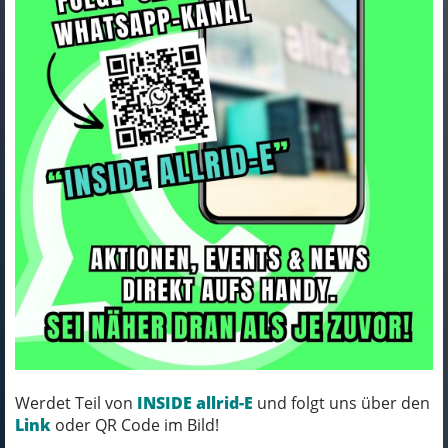
Seite
«
1
2
3
4
5
6
7
8
9
»
101 Ergebnisse
Trek Bar Part Trek Speed Concept Mono
Extension Slider
Werdet Teil von
INSIDE allrid-E
und folgt uns über den
Link
oder QR Code im Bild!