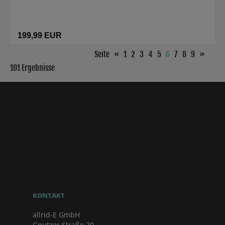
199,99 EUR
Seite
«
1
2
3
4
5
6
7
8
9
»
101 Ergebnisse
KONTAKT
allrid-E GmbH
Gnutzer Straße 20