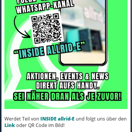
Seite
«
1
2
3
4
»
45 Ergebnisse
Bontrager Pedal Bontrager City Black
Werdet Teil von
INSIDE allrid-E
und folgt uns über den
Link
oder QR Code im Bild!