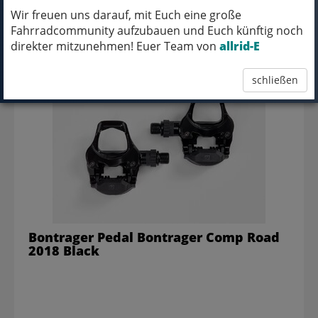
Wir freuen uns darauf, mit Euch eine große
Fahrradcommunity aufzubauen und Euch künftig noch
32,99 EUR
direkter mitzunehmen! Euer Team von
allrid-E
schließen
Bontrager Pedal Bontrager Comp Road
2018 Black