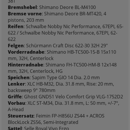
38T
Bremshebel
: Shimano Deore BL-M4100
Bremse vorne
: Shimano Deore BR-MT420, 4
pistons, 203 mm
Reifen
: Schwalbe Nobby Nic Performance, 67EPI, 65-
622 / Schwalbe Nobby Nic Performance, 67EPI, 62-
622
Felgen
: Schürmann Craft Disc 622-30 32H 29"
Vorderradnabe
: Shimano HB-TC500-15-B 15x110
mm, 32H, Centerlock
Hinterradnabe
: Shimano FH-TC500-HM-B 12x148
mm, 32H, Centerlock, HG
Speichen
: Sapim Type GIO 14 Dia. 2.0 mm
Lenker
: XLC HB-M32, Dia. 31.8 mm, Rise: 20 mm,
backsweep 9° 780mm
Griffe
: Ghost GND51 Velo Comfort Grip VLG-1752D2
Vorbau
: XLC ST-M34, Dia. 31.8 mm, L: 50 mm, +/-7°,
A-Head
Steuersatz
: Feimin FP-H856U ZS44 + ACROS
BlockLock ZS56, Semi-Integrated
Sattel
: Selle Royal Vivo Ergo