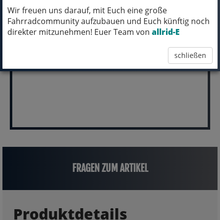
MICH KANNST DU BESTELLEN - MIT
Wir freuen uns darauf, mit Euch eine große
ABHOLUNG IN NORTORF!
Fahrradcommunity aufzubauen und Euch künftig noch
direkter mitzunehmen! Euer Team von
allrid-E
pro Stück (inkl. MwSt.)
3.499,00 EUR
schließen
FRAGEN ZUM ARTIKEL
Produktdetails