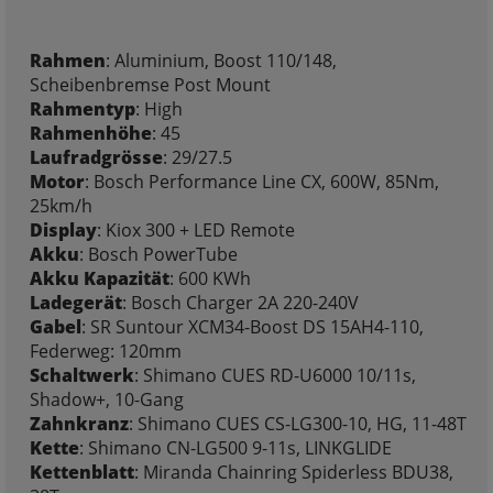
Rahmen
: Aluminium, Boost 110/148,
Scheibenbremse Post Mount
Rahmentyp
: High
Rahmenhöhe
: 45
Laufradgrösse
: 29/27.5
Motor
: Bosch Performance Line CX, 600W, 85Nm,
25km/h
Display
: Kiox 300 + LED Remote
Akku
: Bosch PowerTube
Akku Kapazität
: 600 KWh
Ladegerät
: Bosch Charger 2A 220-240V
Gabel
: SR Suntour XCM34-Boost DS 15AH4-110,
Federweg: 120mm
Schaltwerk
: Shimano CUES RD-U6000 10/11s,
Shadow+, 10-Gang
Zahnkranz
: Shimano CUES CS-LG300-10, HG, 11-48T
Kette
: Shimano CN-LG500 9-11s, LINKGLIDE
Kettenblatt
: Miranda Chainring Spiderless BDU38,