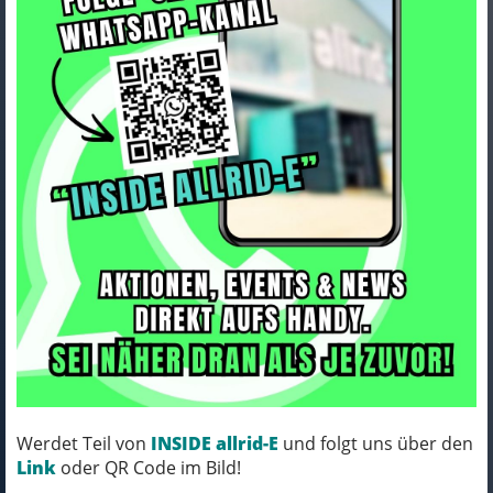
GHOST E-TERU UNIVERSAL
atlantic blue/ice rose glänzend
M
Art.Nr. 50ET1002
Farbe: atlantic blue/ice rose glänzend
Rahmenhöhe: 45
Rahmengrösse: M
Werdet Teil von
INSIDE allrid-E
und folgt uns über den
Link
oder QR Code im Bild!