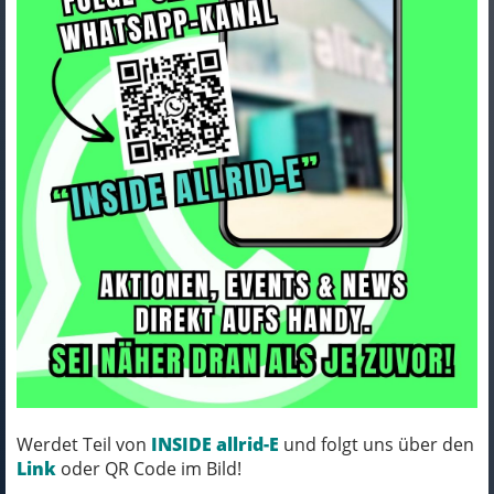
ein und finden genau das richtige Bike für Euch. Am besten
klappt das, wenn Ihr Euch auf ausgiebiges Probefahren
einlasst. Denn nur, wenn Ihr wirklich Spaß habt an Eurem
neuen Gefährt und alles passt, haben wir unseren Job gut
gemacht. Eure Zufriedenheit ist unsere Motivation!
Wir gehen für Euch mit gutem Bikespiel
voran:
Werdet Teil von
INSIDE allrid-E
und folgt uns über den
Link
oder QR Code im Bild!