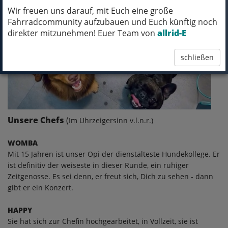
Wir freuen uns darauf, mit Euch eine große
Fahrradcommunity aufzubauen und Euch künftig noch
direkter mitzunehmen! Euer Team von
allrid-E
schließen
Unsere Chefs
(
Im Uhrzeigersinn v.l.n.r.)
WOMBA
Mit 15 Jahren ist unser Opi der dienstälteste Hundekollege. Er
ist definitiv der weiseste in dieser Runde, ein ruhiger
Zeitgenosse. Es sei denn, er freut sich, Dich zu sehen - dann
gibt er ein Konzert.
HAPPY
Sie hat sich zur Chefin hochgearbeitet, in Vollzeit, sie ist