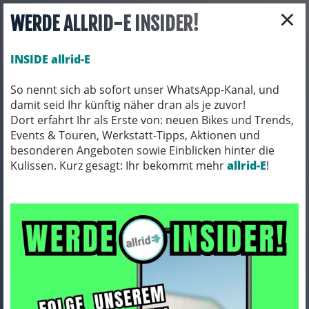
×
WERDE ALLRID-E INSIDER!
INSIDE allrid-E
So nennt sich ab sofort unser WhatsApp-Kanal, und
damit seid Ihr künftig näher dran als je zuvor!
Toggle navigation
Dort erfahrt Ihr als Erste von: neuen Bikes und Trends,
Events & Touren, Werkstatt-Tipps, Aktionen und
besonderen Angeboten sowie Einblicken hinter die
Kulissen. Kurz gesagt: Ihr bekommt mehr
allrid-E
!
Mit wem Ihr es im
Team allrid-E zu tun
habt?
Das Team von
allrid-E
wird Euch ehrlich und transparent
beraten. Wir gehen auf Eure Wünsche und Anforderungen