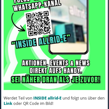
ORTLIEB Hüftgurt Vario,
Velocity, Messenger Bag black
Art.Nr. E250
Werdet Teil von
INSIDE allrid-E
und folgt uns über den
Farbe: black
Link
oder QR Code im Bild!