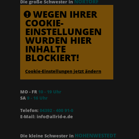
NORTORF
Die große Schwester in
WEGEN IHRER
COOKIE-
EINSTELLUNGEN
WURDEN HIER
INHALTE
BLOCKIERT!
Cookie-Einstellungen jetzt ändern
MO - FR
10 - 19 Uhr
SA
9 - 16 Uhr
Telefon:
04392 - 400 91-0
E-Mail: info@allrid-e.de
HOHENWESTEDT
Die kleine Schwester in