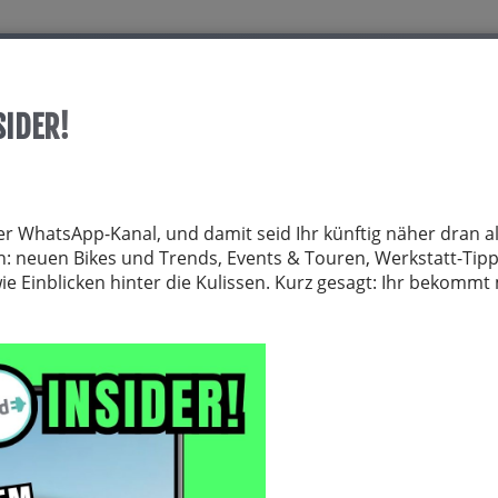
Start
Über allrid-E
Dienstrad
Service
SIDER!
TRÄGER
FAHRRADZUBEHÖR
FAHRRADTEILE
BEKLEIDUNG
NE
er WhatsApp-Kanal, und damit seid Ihr künftig näher dran al
von: neuen Bikes und Trends, Events & Touren, Werkstatt-Tip
 Einblicken hinter die Kulissen. Kurz gesagt: Ihr bekomm