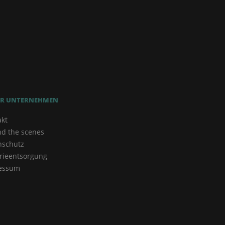
R UNTERNEHMEN
akt
nd the scenes
nschutz
rieentsorgung
essum