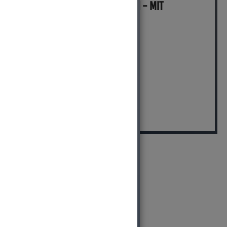
MICH KANNST DU BESTELLEN - MIT
ABHOLUNG IN NORTORF!
pro Stück (inkl. MwSt.)
125,00 EUR