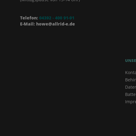
Telefon:
04392 - 400 91-91
E-Mail: howe@allrid-e.de
UNSE
Kont
Behi
Date
Batte
Impr