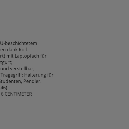
 PU-beschichtetem
en dank Roll-
rt) mit Laptopfach für
tgurt;
und verstellbar;
ragegriff; Halterung für
 Studenten, Pendler.
46).
 16 CENTIMETER