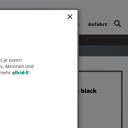
×
E-Bike-Touren
Unsere App
Anfahrt
UHEITEN
SALE
MARKEN
s je zuvor!
ps, Aktionen und
t mehr
allrid-E
!
ORTLIEB Velocity Lite black
Art.Nr. r402001
Farbe: black