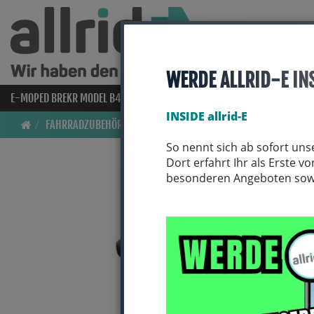
WERDE ALLRID-E IN
E-MOPED BREKR MODEL B4000
E-BIKES
BIO BIKES
FAHRRAD
INSIDE allrid-E
FAHRRADZUBEHÖR
PACKTASCHEN / ORTLIEB
So nennt sich ab sofort uns
Dort erfahrt Ihr als Erste 
besonderen Angeboten sowie