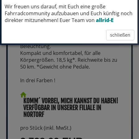
ein optimales Gewicht.
Wir freuen uns darauf, mit Euch eine große
Ausgestattet mit unserem patentierten
Fahrradcommunity aufzubauen und Euch künftig noch
Loop™-Faltsystem mit
direkter mitzunehmen! Euer Team von
allrid-E
selbstverriegelnden Scharnieren, einem
Gates®-CDN-Riemen sowie
schließen
automatischer Gangschaltung und
Beleuchtung.
Kompakt und komfortabel, für alle
Körpergrößen. 18,5 kg*. Reichweite bis zu
50 km. *Gewicht ohne Pedale.
In drei Farben !
KOMM´ VORBEI, MICH KANNST DU HABEN!
VERFÜGBAR IN UNSERER FILIALE IN
NORTORF
pro Stück (inkl. MwSt.)