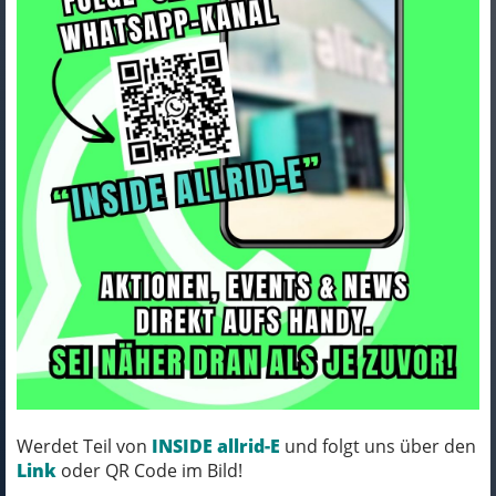
Trek Handschuh Trek Velocis
XXS Black
Art.Nr. 5301618
Farbe: BLACK
Werdet Teil von
INSIDE allrid-E
und folgt uns über den
MICH KANNST DU BESTELLEN - MIT
Link
oder QR Code im Bild!
ABHOLUNG IN NORTORF!