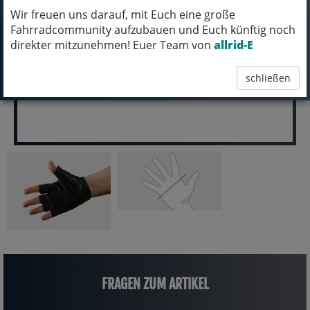
Wir freuen uns darauf, mit Euch eine große
pro Stück (inkl. MwSt.)
Fahrradcommunity aufzubauen und Euch künftig noch
39,99 EUR
direkter mitzunehmen! Euer Team von
allrid-E
schließen
FRAGEN ZUM ARTIKEL