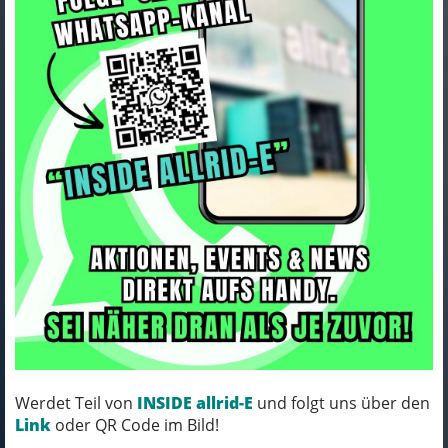
Trek Korb Trek Fetch+ 2
Frontpacktaschen-/Gepäckträg
er-
Art.Nr. 5269851
Farbe: BLACK
Werdet Teil von
INSIDE allrid-E
und folgt uns über den
Link
oder QR Code im Bild!
MICH KANNST DU BESTELLEN - MIT