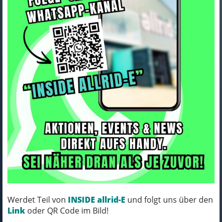
Santini Trikot Santini Trek
Replica Women XL Blue/Yellow
Art.Nr. 5317396
Farbe: DARK BLUE/YELLOW
Werdet Teil von
INSIDE allrid-E
und folgt uns über den
MICH KANNST DU BESTELLEN - MIT
Link
oder QR Code im Bild!
ABHOLUNG IN NORTORF!