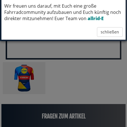
Wir freuen uns darauf, mit Euch eine große
pro Stück (inkl. MwSt.)
Fahrradcommunity aufzubauen und Euch künftig noch
71,99 EUR
direkter mitzunehmen! Euer Team von
allrid-E
schließen
FRAGEN ZUM ARTIKEL