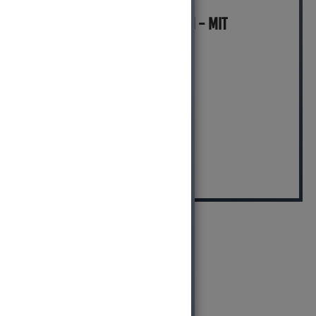
MICH KANNST DU BESTELLEN - MIT
ABHOLUNG IN NORTORF!
pro Stück (inkl. MwSt.)
29,99 EUR