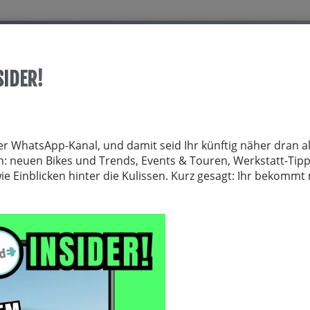
Start
Über allrid-E
Dienstrad
Service
SIDER!
TRÄGER
FAHRRADZUBEHÖR
FAHRRADTEILE
BEKLEIDUNG
NE
er WhatsApp-Kanal, und damit seid Ihr künftig näher dran al
von: neuen Bikes und Trends, Events & Touren, Werkstatt-Tip
 Einblicken hinter die Kulissen. Kurz gesagt: Ihr bekomm