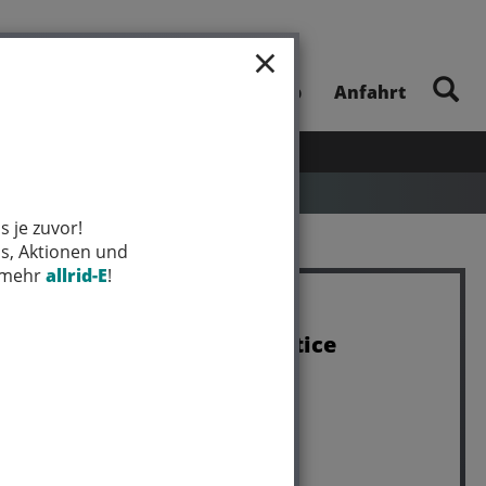
×
E-Bike-Touren
Unsere App
Anfahrt
UHEITEN
SALE
MARKEN
s je zuvor!
ps, Aktionen und
t mehr
allrid-E
!
Trek Trikot Trek Solstice
Women L Black
Art.Nr. 5270225
Farbe: BLACK