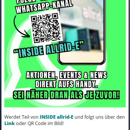
Trek Trikot Trek Solstice
Women XS Black
Art.Nr. 5270222
Farbe: BLACK
Werdet Teil von
INSIDE allrid-E
und folgt uns über den
MICH KANNST DU BESTELLEN - MIT
Link
oder QR Code im Bild!
ABHOLUNG IN NORTORF!