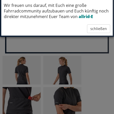
Wir freuen uns darauf, mit Euch eine große
pro Stück (inkl. MwSt.)
Fahrradcommunity aufzubauen und Euch künftig noch
29,99 EUR
direkter mitzunehmen! Euer Team von
allrid-E
schließen