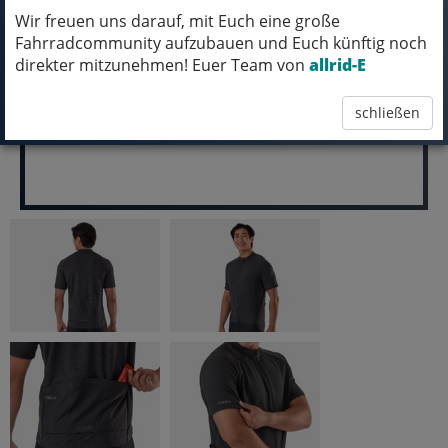
Wir freuen uns darauf, mit Euch eine große
pro Stück (inkl. MwSt.)
Fahrradcommunity aufzubauen und Euch künftig noch
29,99 EUR
direkter mitzunehmen! Euer Team von
allrid-E
schließen