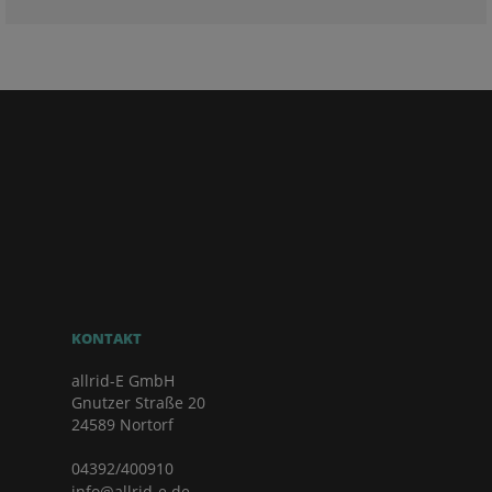
KONTAKT
allrid-E GmbH
Gnutzer Straße 20
24589 Nortorf
04392/400910
info@allrid-e.de