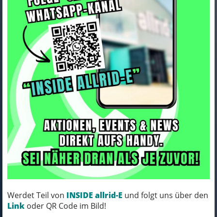
Trek Trikot Trek Solstice XL
Black
Art.Nr. 5270197
Farbe: BLACK
Werdet Teil von
INSIDE allrid-E
und folgt uns über den
MICH KANNST DU BESTELLEN - MIT
Link
oder QR Code im Bild!
ABHOLUNG IN NORTORF!