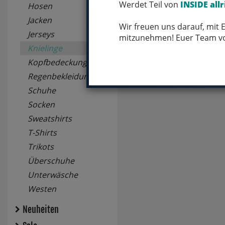
Werdet Teil von
INSIDE allr
1 Ergebnisse
Hosen
Jacken
Wir freuen uns darauf, mit
Jerseys
mitzunehmen! Euer Team 
Knielinge
Kopfbedeckungen
Regenbekleidung
Schuhe
Socken
Sweatshirts
T-Shirts
Trikots
Überschuhe
Unterwäsche
Westen
Neuheiten