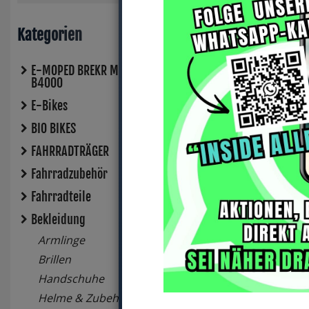
Kategorien
E-MOPED BREKR Model
B4000
E-Bikes
BIO BIKES
FAHRRADTRÄGER
Fahrradzubehör
Bontrager Warm
Bontrager Therm
Fahrradteile
Knee Small
Bekleidung
Radioactive Ye
Armlinge
Brillen
Handschuhe
23,99 EUR
Helme & Zubehör