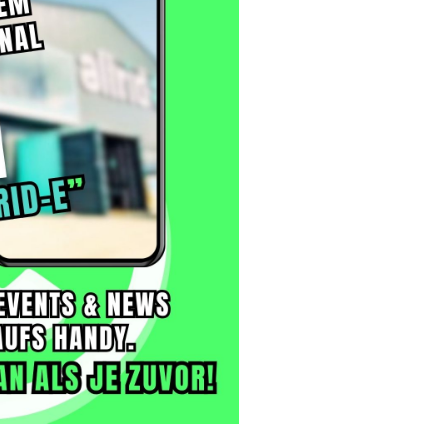
er
al