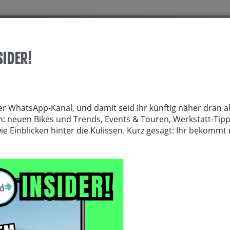
Start
Über allrid-E
Dienstrad
Service
SIDER!
TRÄGER
FAHRRADZUBEHÖR
FAHRRADTEILE
BEKLEIDUNG
NE
er WhatsApp-Kanal, und damit seid Ihr künftig näher dran al
inge
von: neuen Bikes und Trends, Events & Touren, Werkstatt-Tip
 Einblicken hinter die Kulissen. Kurz gesagt: Ihr bekomm