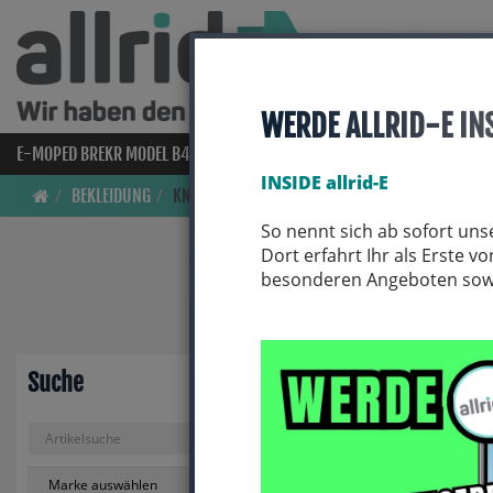
WERDE ALLRID-E IN
E-MOPED BREKR MODEL B4000
E-BIKES
BIO BIKES
FAHRRAD
INSIDE allrid-E
BEKLEIDUNG
KNIELINGE
So nennt sich ab sofort uns
Kniel
Dort erfahrt Ihr als Erste 
besonderen Angeboten sowie
Suche
ARTIKEL FILTERN
1 Ergebnisse