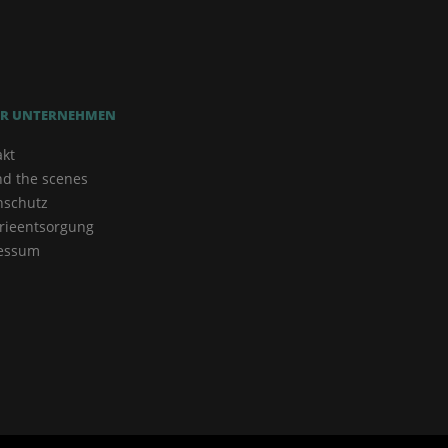
R UNTERNEHMEN
akt
nd the scenes
nschutz
rieentsorgung
essum