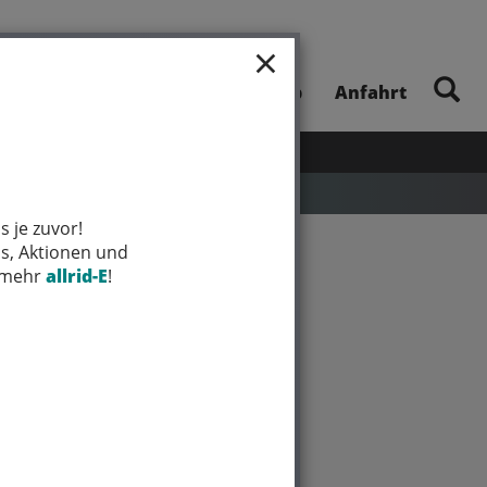
×
E-Bike-Touren
Unsere App
Anfahrt
UHEITEN
SALE
MARKEN
s je zuvor!
ps, Aktionen und
t mehr
allrid-E
!