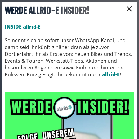
×
WERDE ALLRID-E INSIDER!
INSIDE allrid-E
So nennt sich ab sofort unser WhatsApp-Kanal, und
damit seid Ihr künftig näher dran als je zuvor!
Toggle navigation
Dort erfahrt Ihr als Erste von: neuen Bikes und Trends,
Events & Touren, Werkstatt-Tipps, Aktionen und
besonderen Angeboten sowie Einblicken hinter die
Kulissen. Kurz gesagt: Ihr bekommt mehr
allrid-E
!
Impressum
Impressum
Gesetzliche Anbieterkennung
allrid-E GmbH
Geschäftsführer: Peer Schöninger
Gnutzer Str. 20
24589 Nortorf