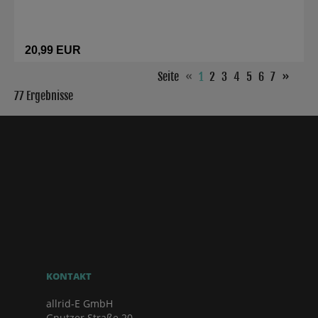
20,99 EUR
Seite
«
1
2
3
4
5
6
7
»
77 Ergebnisse
KONTAKT
allrid-E GmbH
Gnutzer Straße 20