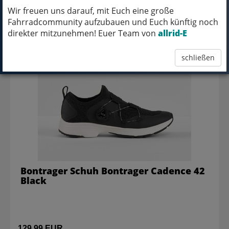
Wir freuen uns darauf, mit Euch eine große
Fahrradcommunity aufzubauen und Euch künftig noch
123,46 EUR
direkter mitzunehmen! Euer Team von
allrid-E
schließen
Bontrager Schuh Bontrager Cadence 42
Black
129,99 EUR