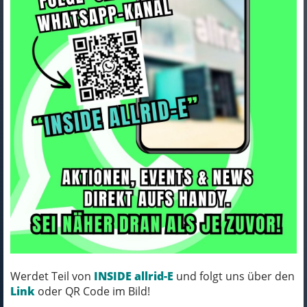
Seite
«
1
2
3
4
5
6
7
»
77 Ergebnisse
Bontrager POP Bontrager Shoe Sizer
Werdet Teil von
INSIDE allrid-E
und folgt uns über den
Link
oder QR Code im Bild!