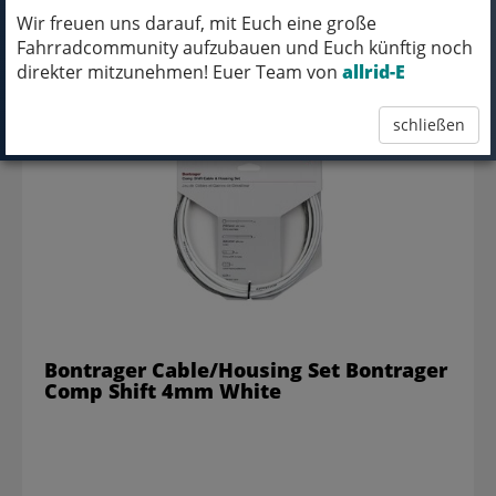
Wir freuen uns darauf, mit Euch eine große
Fahrradcommunity aufzubauen und Euch künftig noch
24,99 EUR
direkter mitzunehmen! Euer Team von
allrid-E
schließen
Bontrager Cable/Housing Set Bontrager
Comp Shift 4mm White