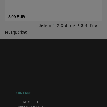
3,99 EUR
Seite
«
1
2
3
4
5
6
7
8
9
10
»
143 Ergebnisse
KONTAKT
allrid-E GmbH
Gnutzer Straße 20