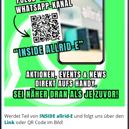
Seite
«
1
2
3
4
5
6
7
8
9
10
»
143 Ergebnisse
Bontrager Cable/Housing Set Bontrager
Comp Shift 4mm Black
Werdet Teil von
INSIDE allrid-E
und folgt uns über den
Link
oder QR Code im Bild!