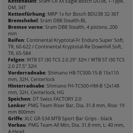
Kettenblatt
: Sram CR XX Eagle Bosch DU38, T-Type,
DM, 34T
Kettenfürhung
: MRP 1x for Bosch BDU38 32-36T
Bremshebel
: Sram DB8 Stealth-BL
Bremse vorne
: Sram DB8 Stealth, 4 pistons, 200
mm
Reifen
: Continental Kryptotal-Fr Enduro Super Soft,
TR, 60-622 / Continental Kryptotal-Re Downhill Soft,
TR, 65-584
Felgen
: WTB ST i30 TCS 2.0 29" 32H / WTB ST i30 TCS
2.0 27.5" 32H
Vorderradnabe
: Shimano HB-TC500-15-B 15x110
mm, 32H, Centerlock
Hinterradnabe
: Shimano FH-TC500-HM-B 12x148
mm, 32H, Centerlock, HG
Speichen
: DT Swiss FACTORY 2.0
Lenker
: PMG Team Riser Bar, Dia. 31.8 mm, Rise: 19
mm 800mm
Griffe
: XLC GR-S34 MTB Sport Bar Grips - black
Vorbau
: PMG Team All Mtn, Dia. 31.8 mm, L: 40 mm,
A-Head