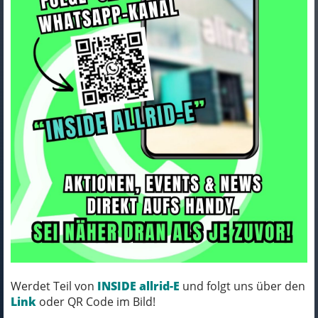
GHOST E-RIOT CF ADVANCED
misty gray / rebel red - glossy L
Art.Nr. 50ER1003
Farbe: misty gray / rebel red - glossy
Rahmenhöhe: 42.4
Rahmengrösse: L
Werdet Teil von
INSIDE allrid-E
und folgt uns über den
Link
oder QR Code im Bild!
KOMM´ VORBEI, MICH KANNST DU HABEN!