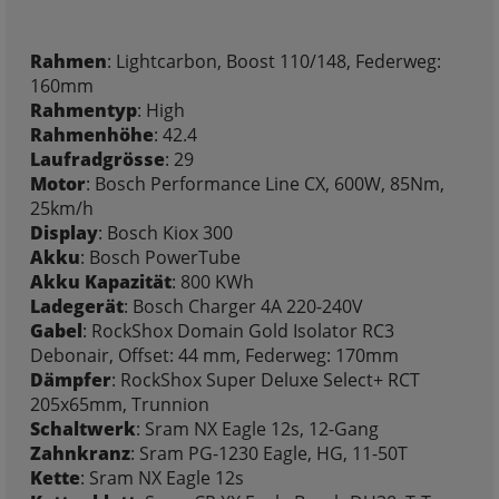
Rahmen
: Lightcarbon, Boost 110/148, Federweg:
160mm
Rahmentyp
: High
Rahmenhöhe
: 42.4
Laufradgrösse
: 29
Motor
: Bosch Performance Line CX, 600W, 85Nm,
25km/h
Display
: Bosch Kiox 300
Akku
: Bosch PowerTube
Akku Kapazität
: 800 KWh
Ladegerät
: Bosch Charger 4A 220-240V
Gabel
: RockShox Domain Gold Isolator RC3
Debonair, Offset: 44 mm, Federweg: 170mm
Dämpfer
: RockShox Super Deluxe Select+ RCT
205x65mm, Trunnion
Schaltwerk
: Sram NX Eagle 12s, 12-Gang
Zahnkranz
: Sram PG-1230 Eagle, HG, 11-50T
Kette
: Sram NX Eagle 12s