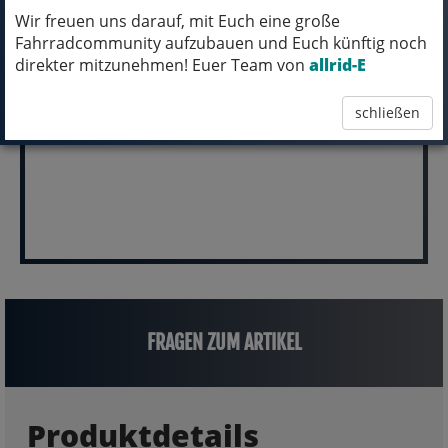
VERFÜGBAR IN UNSERER FILIALE IN
Wir freuen uns darauf, mit Euch eine große
NORTORF
Fahrradcommunity aufzubauen und Euch künftig noch
direkter mitzunehmen! Euer Team von
allrid-E
pro Stück (inkl. MwSt.)
6.999,00 EUR
schließen
FRAGEN ZUM ARTIKEL
Produktdetails