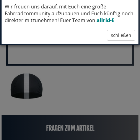
Wir freuen uns darauf, mit Euch eine große
pro Stück (inkl. MwSt.)
Fahrradcommunity aufzubauen und Euch künftig noch
30,00 EUR
direkter mitzunehmen! Euer Team von
allrid-E
schließen
FRAGEN ZUM ARTIKEL