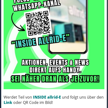
Rapha Kopfbedeckung Rapha
24 Cap II S/M Black
Art.Nr. 5324777
Farbe: BLACK
Werdet Teil von
INSIDE allrid-E
und folgt uns über den
MICH KANNST DU BESTELLEN - MIT
Link
oder QR Code im Bild!
ABHOLUNG IN NORTORF!