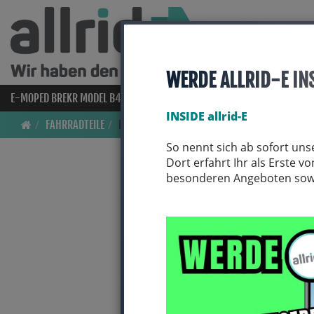
WERDE ALLRID-E IN
E-MOPED BREKR MODEL B4000
E-BIKES
BIO BIKES
FAHRRAD
INSIDE allrid-E
FAHRRADTEILE
LENKER
So nennt sich ab sofort uns
Dort erfahrt Ihr als Erste 
besonderen Angeboten sowie