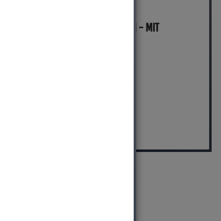
MICH KANNST DU BESTELLEN - MIT
ABHOLUNG IN NORTORF!
pro Stück (inkl. MwSt.)
679,99 EUR