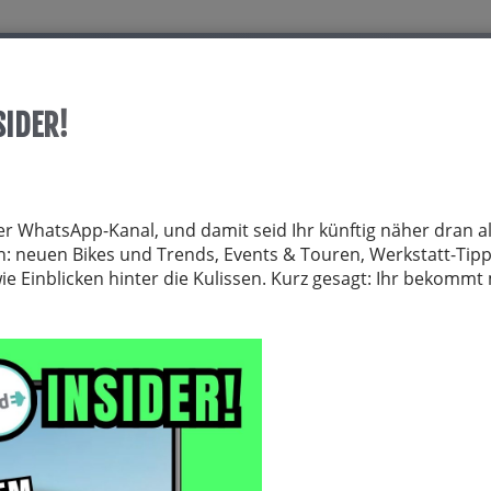
Start
Über allrid-E
Dienstrad
Service
SIDER!
TRÄGER
FAHRRADZUBEHÖR
FAHRRADTEILE
BEKLEIDUNG
NE
er WhatsApp-Kanal, und damit seid Ihr künftig näher dran al
von: neuen Bikes und Trends, Events & Touren, Werkstatt-Tip
 Einblicken hinter die Kulissen. Kurz gesagt: Ihr bekomm