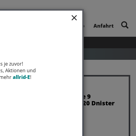
×
E-Bike-Touren
Unsere App
Anfahrt
UHEITEN
SALE
MARKEN
s je zuvor!
ps, Aktionen und
t mehr
allrid-E
!
Trek Bar Trek Madone 9
Bar/Stem VR-CF 44x120 Dnister
Bl
Art.Nr. W525182
Farbe: DNISTER BLACK