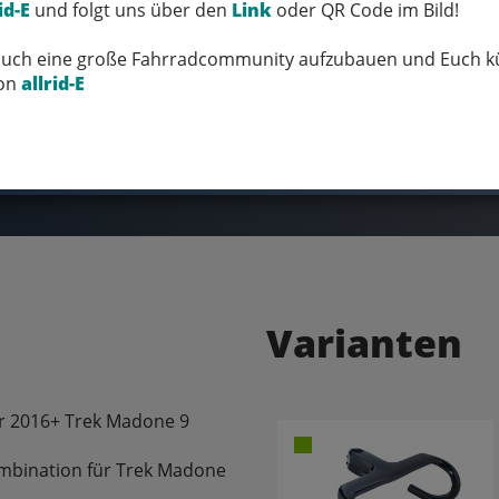
id-E
und folgt uns über den
Link
oder QR Code im Bild!
 Euch eine große Fahrradcommunity aufzubauen und Euch kü
von
allrid-E
FRAGEN ZUM ARTIKEL
Varianten
or 2016+ Trek Madone 9
Kombination für Trek Madone