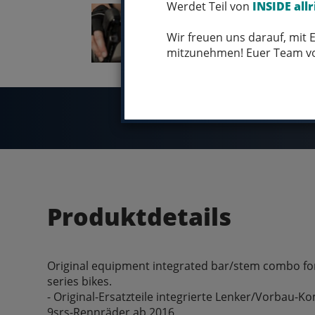
Werdet Teil von
INSIDE allr
Wir freuen uns darauf, mit
mitzunehmen! Euer Team 
Produktdetails
Original equipment integrated bar/stem combo f
series bikes.
- Original-Ersatzteile integrierte Lenker/Vorbau-
9srs-Rennräder ab 2016