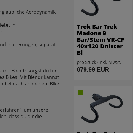
 unglaubliche Aerodynamik
etet in
Trek Bar Trek
e
Madone 9
Bar/Stem VR-CF
und -halterungen, separat
40x120 Dnister
Bl
pro Stück (inkl. MwSt.)
679,99 EUR
e mit Blendr sorgst du für
s Bikes. Mit Blendr kannst
nd einfach an deinem Bike
hr erfahren“, um unsere
en, dass du dir die