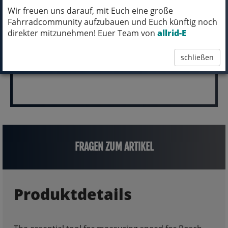
Wir freuen uns darauf, mit Euch eine große
pro Stück (inkl. MwSt.)
Fahrradcommunity aufzubauen und Euch künftig noch
34,99 EUR
direkter mitzunehmen! Euer Team von
allrid-E
schließen
FRAGEN ZUM ARTIKEL
Produktdetails