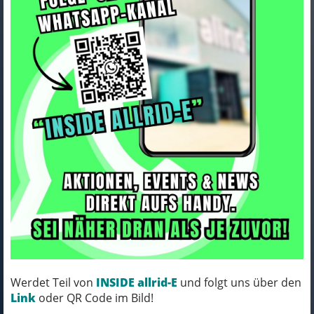
Trek Ebike Part Trek Bosch PF
FS G4 SpdSensor/Cbl 750mm
Art.Nr. W1050748
Farbe: BLACK
Werdet Teil von
INSIDE allrid-E
und folgt uns über den
MICH KANNST DU BESTELLEN - MIT
Link
oder QR Code im Bild!
ABHOLUNG IN NORTORF!