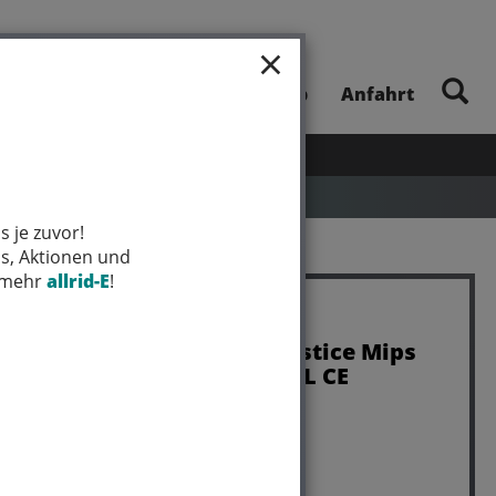
×
E-Bike-Touren
Unsere App
Anfahrt
UHEITEN
SALE
MARKEN
s je zuvor!
ps, Aktionen und
t mehr
allrid-E
!
Trek Helmet Trek Solstice Mips
MD/LG Radioactive YL CE
Art.Nr. 5269275
Farbe: RADIOACTIVE YELLOW