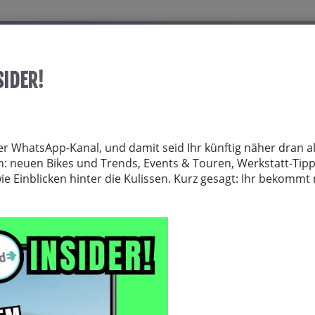
Start
Über allrid-E
Dienstrad
Service
SIDER!
TRÄGER
FAHRRADZUBEHÖR
FAHRRADTEILE
BEKLEIDUNG
NE
er WhatsApp-Kanal, und damit seid Ihr künftig näher dran al
von: neuen Bikes und Trends, Events & Touren, Werkstatt-Tip
 Einblicken hinter die Kulissen. Kurz gesagt: Ihr bekomm