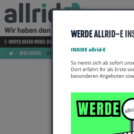
WERDE ALLRID-E IN
E-MOPED BREKR MODEL B4000
E-BIKES
BIO BIKES
FAHRRAD
INSIDE allrid-E
BEKLEIDUNG
HELME & ZUBEHÖR
So nennt sich ab sofort uns
Dort erfahrt Ihr als Erste 
besonderen Angeboten sowie