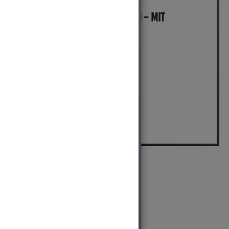
MICH KANNST DU BESTELLEN - MIT
ABHOLUNG IN NORTORF!
pro Stück (inkl. MwSt.)
59,99 EUR