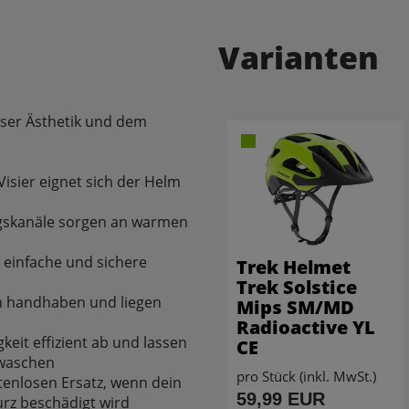
Varianten
loser Ästhetik und dem
sier eignet sich der Helm
ngskanäle sorgen an warmen
 einfache und sichere
Trek Helmet
Trek Solstice
ach handhaben und liegen
Mips SM/MD
Radioactive YL
eit effizient ab und lassen
CE
 waschen
pro Stück (inkl. MwSt.)
tenlosen Ersatz, wenn dein
59,99 EUR
rz beschädigt wird