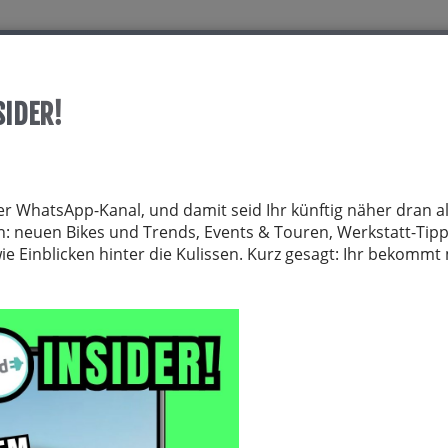
Start
Über allrid-E
Dienstrad
Service
SIDER!
TRÄGER
FAHRRADZUBEHÖR
FAHRRADTEILE
BEKLEIDUNG
NE
er WhatsApp-Kanal, und damit seid Ihr künftig näher dran al
von: neuen Bikes und Trends, Events & Touren, Werkstatt-Tip
 Einblicken hinter die Kulissen. Kurz gesagt: Ihr bekomm