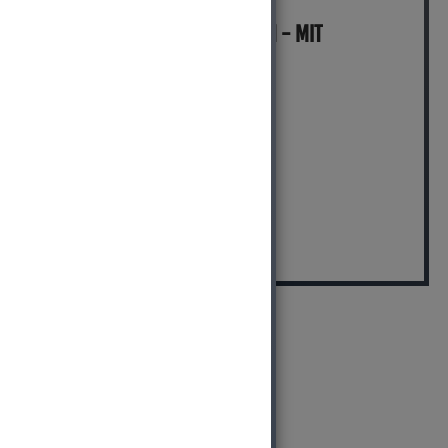
MICH KANNST DU BESTELLEN - MIT
ABHOLUNG IN NORTORF!
pro Stück (inkl. MwSt.)
59,99 EUR