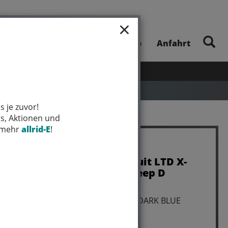
×
E-Bike-Touren
Unsere App
Anfahrt
UHEITEN
SALE
MARKEN
s je zuvor!
ps, Aktionen und
t mehr
allrid-E
!
Trek Jersey Trek Circuit LTD X-
Large Cobra Blood/Deep D
Art.Nr. 5296783
Farbe: COBRA BLOOD/DEEP DARK BLUE