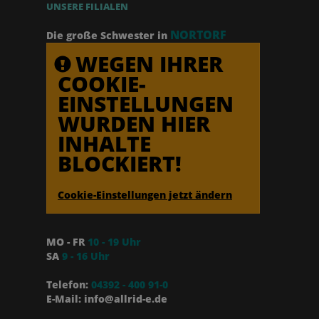
UNSERE FILIALEN
NORTORF
Die große Schwester in
WEGEN IHRER
COOKIE-
EINSTELLUNGEN
WURDEN HIER
INHALTE
BLOCKIERT!
Cookie-Einstellungen jetzt ändern
MO - FR
10 - 19 Uhr
SA
9 - 16 Uhr
Telefon:
04392 - 400 91-0
E-Mail: info@allrid-e.de