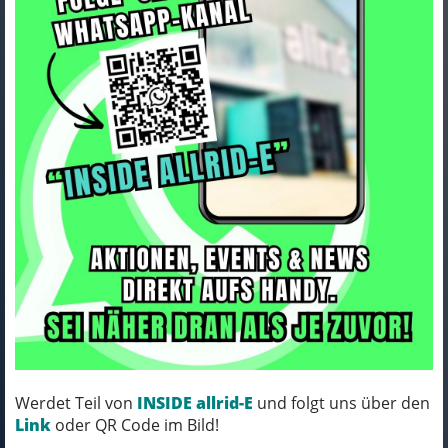
Bontrager Schlauch BNT
Standard 700x28-32C
(27x1 1/8-1 1/4)
Werdet Teil von
INSIDE allrid-E
und folgt uns über den
Art.Nr. 88452
Link
oder QR Code im Bild!
Farbe: BLACK