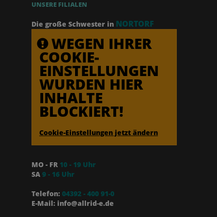
UNSERE FILIALEN
NORTORF
Die große Schwester in
WEGEN IHRER
COOKIE-
EINSTELLUNGEN
WURDEN HIER
INHALTE
BLOCKIERT!
Cookie-Einstellungen jetzt ändern
MO - FR
10 - 19 Uhr
SA
9 - 16 Uhr
Telefon:
04392 - 400 91-0
E-Mail: info@allrid-e.de