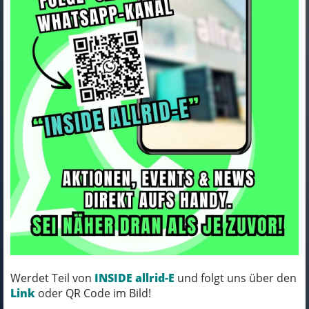
Bontrager Schlauch BNT
Standard 700x35-44C
(27x1 3/8-1 3/4)
Werdet Teil von
INSIDE allrid-E
und folgt uns über den
Art.Nr. 432456
Link
oder QR Code im Bild!
Farbe: BLACK