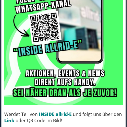
Trek Trägertight Trek Circuit
Softshell S Black
Art.Nr. 5284785
Farbe: BLACK
Werdet Teil von
INSIDE allrid-E
und folgt uns über den
MICH KANNST DU BESTELLEN - MIT
Link
oder QR Code im Bild!
ABHOLUNG IN NORTORF!