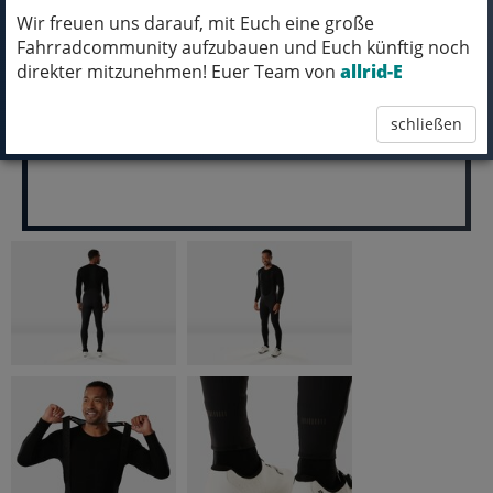
Wir freuen uns darauf, mit Euch eine große
pro Stück (inkl. MwSt.)
Fahrradcommunity aufzubauen und Euch künftig noch
129,99 EUR
direkter mitzunehmen! Euer Team von
allrid-E
schließen