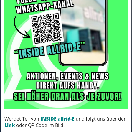
Fox Shock Fox Float X Factory
185x55mm Fuel EX 2023
679,99 EUR
Werdet Teil von
INSIDE allrid-E
und folgt uns über den
Link
oder QR Code im Bild!