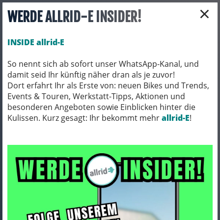
×
WERDE ALLRID-E INSIDER!
INSIDE allrid-E
So nennt sich ab sofort unser WhatsApp-Kanal, und
damit seid Ihr künftig näher dran als je zuvor!
Toggle navigation
Dort erfahrt Ihr als Erste von: neuen Bikes und Trends,
Events & Touren, Werkstatt-Tipps, Aktionen und
besonderen Angeboten sowie Einblicken hinter die
Kulissen. Kurz gesagt: Ihr bekommt mehr
allrid-E
!
Corratec
ARTIKEL FILTERN
Seite
«
1
2
3
»
34 Ergebnisse