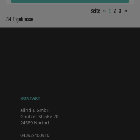
Seite
«
1
2
3
»
34 Ergebnisse
KONTAKT
allrid-E GmbH
Gnutzer Straße 20
24589 Nortorf
04392/400910