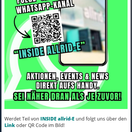
Corratec Allroad A EQ Silver, Petrol
58cm
1.999,00 EUR
Werdet Teil von
INSIDE allrid-E
und folgt uns über den
Weitere Varianten
Link
oder QR Code im Bild!