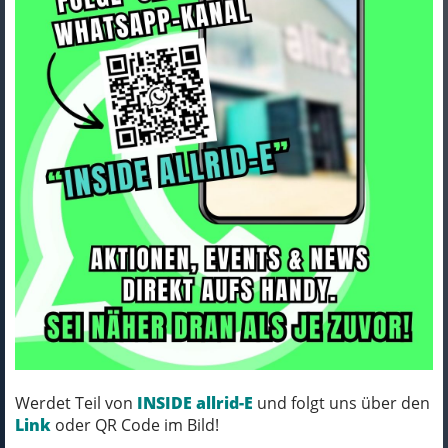
Bontrager Bar Bontrager 25.4
R50/W630/35D Ano Black
Werdet Teil von
INSIDE allrid-E
und folgt uns über den
Link
oder QR Code im Bild!
22,49 EUR