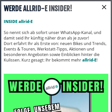
×
WERDE ALLRID-E INSIDER!
INSIDE allrid-E
So nennt sich ab sofort unser WhatsApp-Kanal, und
damit seid Ihr künftig näher dran als je zuvor!
Toggle navigation
Dort erfahrt Ihr als Erste von: neuen Bikes und Trends,
Events & Touren, Werkstatt-Tipps, Aktionen und
besonderen Angeboten sowie Einblicken hinter die
Kulissen. Kurz gesagt: Ihr bekommt mehr
allrid-E
!
Bontrager
ARTIKEL FILTERN
Seite
«
1
2
3
4
5
6
7
8
9
10
»
930 Ergebnisse