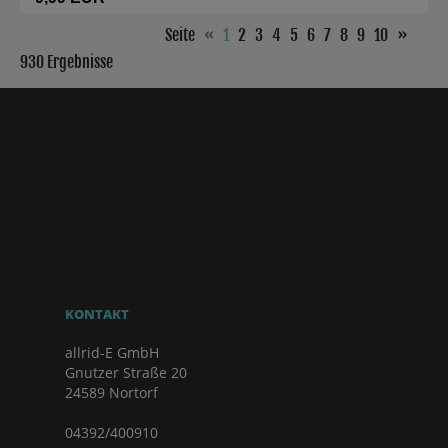
Seite
«
1
2
3
4
5
6
7
8
9
10
»
930 Ergebnisse
KONTAKT
allrid-E GmbH
Gnutzer Straße 20
24589 Nortorf
04392/400910