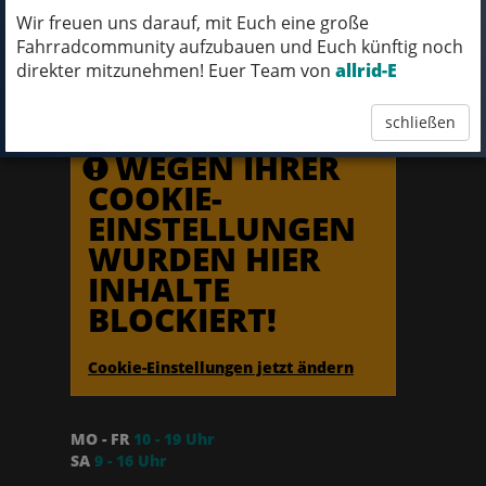
Wir freuen uns darauf, mit Euch eine große
Fahrradcommunity aufzubauen und Euch künftig noch
direkter mitzunehmen! Euer Team von
allrid-E
UNSERE FILIALEN
schließen
NORTORF
Die große Schwester in
WEGEN IHRER
COOKIE-
EINSTELLUNGEN
WURDEN HIER
INHALTE
BLOCKIERT!
Cookie-Einstellungen jetzt ändern
MO - FR
10 - 19 Uhr
SA
9 - 16 Uhr