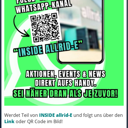
KONTAKT
allrid-E GmbH
Gnutzer Straße 20
24589 Nortorf
04392/400910
info@allrid-e.de
Werdet Teil von
INSIDE allrid-E
und folgt uns über den
Link
oder QR Code im Bild!