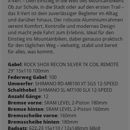
X-Vert – Dein Einstieg in die Welt des Mountainbikens
Ob zur Schule, in die Stadt oder auf den ersten Trail –
das X-Vert ist dein zuverlässiger Begleiter im Alltag
und darüber hinaus. Der robuste Aluminiumrahmen
vereint Komfort, Kontrolle und modernes Design
und macht jede Fahrt zum Erlebnis. Ideal für den
Einstieg ins Mountainbiken, dabei genauso praktisch
für den täglichen Weg – vielseitig, stabil und bereit
für alles, was kommt.
Gabel
: ROCK SHOX RECON SILVER TK COIL REMOTE
29" 15x110 100mm
Federweg Gabel
: 100
Umwerfer
: SHIMANO RD-M8100 XT SGS 12-SPEED
Schalthebel
: SHIMANO SL-M7100 SLX 12-SPEED
Anzahl Gänge
: 12
Bremse vorne
: SRAM LEVEL 2-Piston 180mm
Bremse hinten
: SRAM LEVEL 2-Piston 160mm
Bremsscheibe vorne
: 160mm
Bremsscheibe hinten
: 180mm
Radsatz
: 622-23 15x110 / 12x148mm 6Bolt