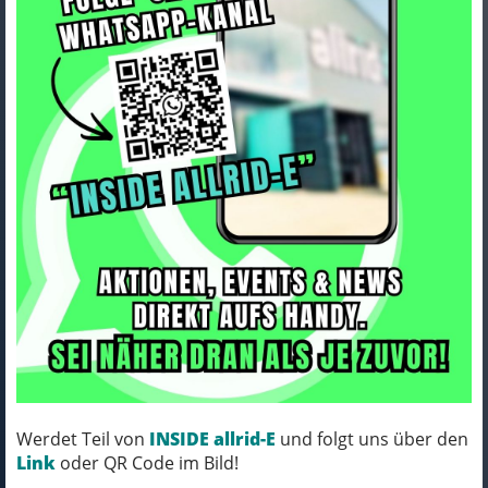
Corratec X-Vert Pro Team
Black, Copper 44cm
Art.Nr. BK31020-44C1B31
Farbe: Black, Copper
Grösse: 44cm
MICH KANNST DU BESTELLEN - MIT
ABHOLUNG IN NORTORF!
Werdet Teil von
INSIDE allrid-E
und folgt uns über den
Link
oder QR Code im Bild!
pro Stück (inkl. MwSt.)