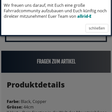
1.499,00 EUR
Wir freuen uns darauf, mit Euch eine große
Fahrradcommunity aufzubauen und Euch künftig noch
direkter mitzunehmen! Euer Team von
allrid-E
schließen
FRAGEN ZUM ARTIKEL
Produktdetails
Farbe:
Black, Copper
Grösse:
44cm