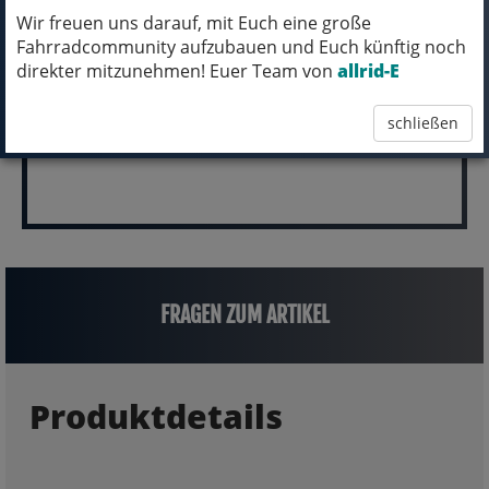
Wir freuen uns darauf, mit Euch eine große
(inkl. MwSt.)
Fahrradcommunity aufzubauen und Euch künftig noch
5.699,00 EUR
direkter mitzunehmen! Euer Team von
allrid-E
schließen
FRAGEN ZUM ARTIKEL
Produktdetails