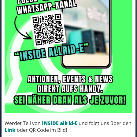
Haibike ADVENTR 10 LOW
i800Wh 12-G SX Eagle
Art.Nr. 45512550
25-26 HB BCXK GL_met.sand/black Rh L/50
Werdet Teil von
INSIDE allrid-E
und folgt uns über den
MICH KANNST DU BESTELLEN - MIT
Link
oder QR Code im Bild!
ABHOLUNG IN NORTORF!