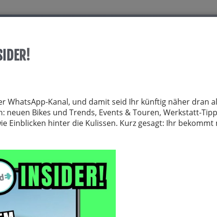
Start
Über allrid-E
Dienstrad
Service
SIDER!
TRÄGER
FAHRRADZUBEHÖR
FAHRRADTEILE
BEKLEIDUNG
NE
er WhatsApp-Kanal, und damit seid Ihr künftig näher dran al
von: neuen Bikes und Trends, Events & Touren, Werkstatt-Tip
 Einblicken hinter die Kulissen. Kurz gesagt: Ihr bekomm