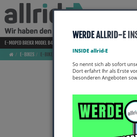
WERDE ALLRID-E IN
E-MOPED BREKR MODEL B4000
E-BIKES
BIO BIKES
FAHRRAD
INSIDE allrid-E
E-BIKES
E-BIKES/ TOUREN/ TREKKING/ CITY
So nennt sich ab sofort uns
Dort erfahrt Ihr als Erste 
besonderen Angeboten sowie