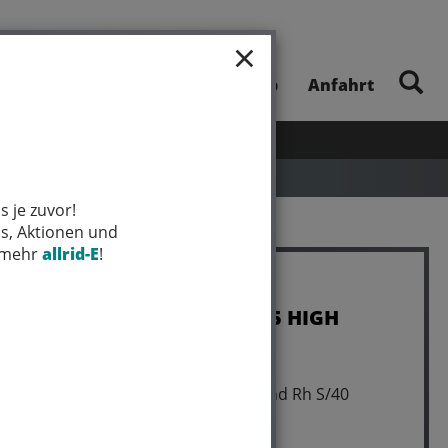
×
E-Bike-Touren
Unsere App
Anfahrt
UHEITEN
SALE
MARKEN
s je zuvor!
ps, Aktionen und
t mehr
allrid-E
!
Haibike TREKKING 6.5 HIGH
i600Wh 10-G Cues
Art.Nr. 45432530
25-26 HB BCXK GL_toffee/sand Rh S/40