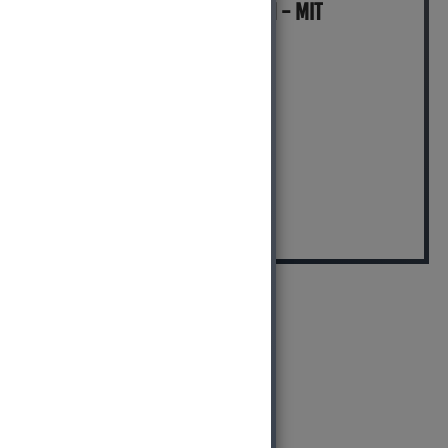
MICH KANNST DU BESTELLEN - MIT
ABHOLUNG IN NORTORF!
(inkl. MwSt.)
3.999,00 EUR