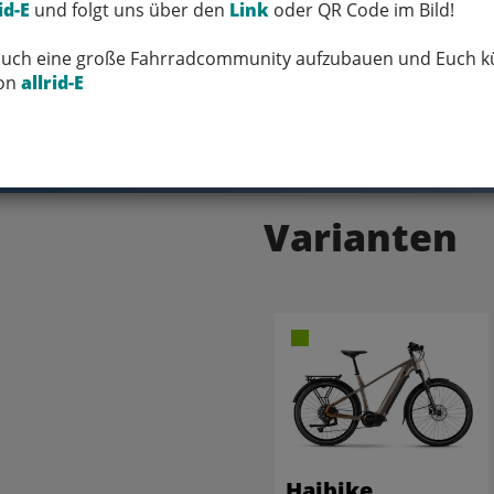
id-E
und folgt uns über den
Link
oder QR Code im Bild!
 Euch eine große Fahrradcommunity aufzubauen und Euch kü
FRAGEN ZUM ARTIKEL
von
allrid-E
Varianten
Haibike