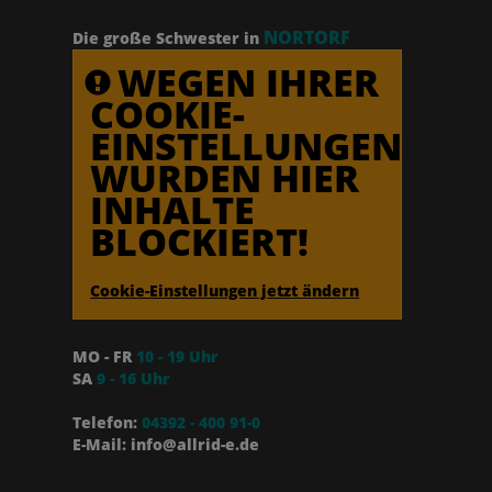
NORTORF
Die große Schwester in
WEGEN IHRER
COOKIE-
EINSTELLUNGEN
WURDEN HIER
INHALTE
BLOCKIERT!
Cookie-Einstellungen jetzt ändern
MO - FR
10 - 19 Uhr
SA
9 - 16 Uhr
Telefon:
04392 - 400 91-0
E-Mail: info@allrid-e.de