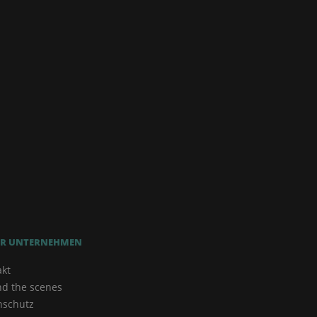
R UNTERNEHMEN
akt
nd the scenes
nschutz