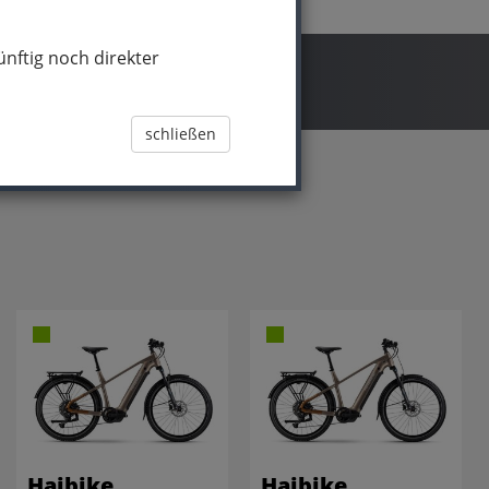
nftig noch direkter
schließen
Haibike
Haibike