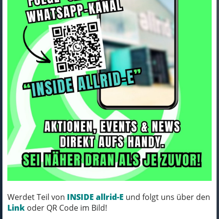
Haibike TREKKING 6.5 LOW
i600Wh 10-G Cues
Art.Nr. 45434540
25-26 HB BCXK GL_toffee/sand Rh M/45
MICH KANNST DU BESTELLEN - MIT
Werdet Teil von
INSIDE allrid-E
und folgt uns über den
ABHOLUNG IN NORTORF!
Link
oder QR Code im Bild!