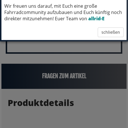
(inkl. MwSt.)
Wir freuen uns darauf, mit Euch eine große
3.999,00 EUR
Fahrradcommunity aufzubauen und Euch künftig noch
direkter mitzunehmen! Euer Team von
allrid-E
schließen
FRAGEN ZUM ARTIKEL
Produktdetails