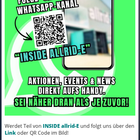
Haibike TREKKING 9 LOW ABS
i800Wh 5-G Nexus
Art.Nr. 45430540
25-26 HB BCXK GL_dyn. red/blue Rh M/45
KOMM´ VORBEI, MICH KANNST DU HABEN!
Werdet Teil von
INSIDE allrid-E
und folgt uns über den
VERFÜGBAR IN UNSERER FILIALE IN
Link
oder QR Code im Bild!
NORTORF