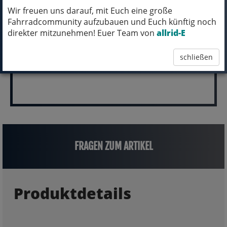
Wir freuen uns darauf, mit Euch eine große
(inkl. MwSt.)
Fahrradcommunity aufzubauen und Euch künftig noch
4.999,00 EUR
direkter mitzunehmen! Euer Team von
allrid-E
schließen
FRAGEN ZUM ARTIKEL
Produktdetails