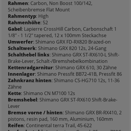
Rahmen
: Carbon, Non Boost 100/142,
Scheibenbremse Flat Mount
Rahmentyp
: High
Rahmenhöhe
: 52
Gabel
: Lapierre CrossHill Carbon, Carbonschaft 1
1/8" - 1 1/2" tapered, 12 x 100mm Steckachse
Umwerfer
: Shimano GRX FD-RX820 Brazed-on
Schaltwerk
: Shimano GRX 820 12s, 24-Gang
Schalthebel links
: Shimano GRX ST-RX610-L Shift-
Brake-Lever, Schalt-/Bremshebelkombination
Kettenradgarnitur
: Shimano GRX 610, 30 Zähne
Innenlager
: Shimano Pressfit BB72-41B, Pressfit 86
Zahnkranz hinten
: Shimano CS-HG710 12s, 11-36
Zähne
Kette
: Shimano CN M7100 12s
Bremshebel
: Shimano GRX ST-RX610 Shift-Brake-
Lever
Bremse vorne / hinten
: Shimano GRX BR-RX410, 2
pistons, resin pad, 160 mm, Aluminium, 160mm
Reifen
: Continental terra Trail, 45-622