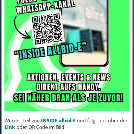
Lapierre CROSSHILL CF 5.0
crepuscule blue - glossy L
Art.Nr. LCEUA520
Farbe: crepuscule blue - glossy
Rahmengröße: L
KOMM´ VORBEI, MICH KANNST DU HABEN!
Werdet Teil von
INSIDE allrid-E
und folgt uns über den
VERFÜGBAR IN UNSERER FILIALE IN
Link
oder QR Code im Bild!
NORTORF