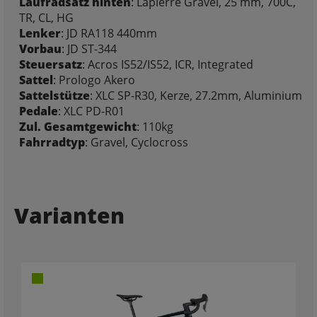
Laufradsatz hinten
: Lapierre Gravel, 25 mm, 700C,
TR, CL, HG
Lenker
: JD RA118 440mm
Vorbau
: JD ST-344
Steuersatz
: Acros IS52/IS52, ICR, Integrated
Sattel
: Prologo Akero
Sattelstütze
: XLC SP-R30, Kerze, 27.2mm, Aluminium
Pedale
: XLC PD-R01
Zul. Gesamtgewicht
: 110kg
Fahrradtyp
: Gravel, Cyclocross
Varianten