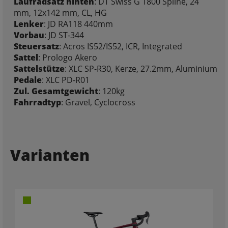
Laufradsatz hinten
: DT Swiss G 1800 Spline, 24
mm, 12x142 mm, CL, HG
Lenker
: JD RA118 440mm
Vorbau
: JD ST-344
Steuersatz
: Acros IS52/IS52, ICR, Integrated
Sattel
: Prologo Akero
Sattelstütze
: XLC SP-R30, Kerze, 27.2mm, Aluminium
Pedale
: XLC PD-R01
Zul. Gesamtgewicht
: 120kg
Fahrradtyp
: Gravel, Cyclocross
Varianten