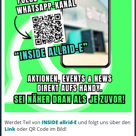
Lapierre CROSSHILL CF 6.0
cranberry juice red - glossy M
Art.Nr. LCFUA490
Farbe: cranberry juice red - glossy
Rahmengröße: M
MICH KANNST DU BESTELLEN - MIT
Werdet Teil von
INSIDE allrid-E
und folgt uns über den
ABHOLUNG IN NORTORF!
Link
oder QR Code im Bild!