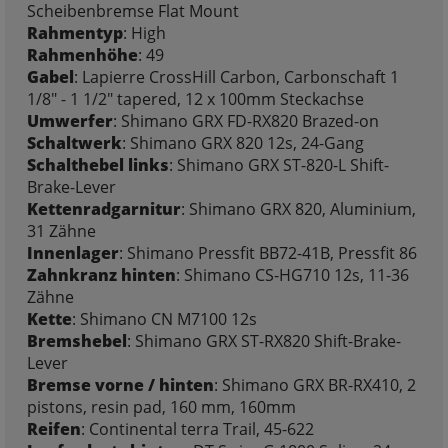
Scheibenbremse Flat Mount
Rahmentyp
: High
Rahmenhöhe
: 49
Gabel
: Lapierre CrossHill Carbon, Carbonschaft 1
1/8" - 1 1/2" tapered, 12 x 100mm Steckachse
Umwerfer
: Shimano GRX FD-RX820 Brazed-on
Schaltwerk
: Shimano GRX 820 12s, 24-Gang
Schalthebel links
: Shimano GRX ST-820-L Shift-
Brake-Lever
Kettenradgarnitur
: Shimano GRX 820, Aluminium,
31 Zähne
Innenlager
: Shimano Pressfit BB72-41B, Pressfit 86
Zahnkranz hinten
: Shimano CS-HG710 12s, 11-36
Zähne
Kette
: Shimano CN M7100 12s
Bremshebel
: Shimano GRX ST-RX820 Shift-Brake-
Lever
Bremse vorne / hinten
: Shimano GRX BR-RX410, 2
pistons, resin pad, 160 mm, 160mm
Reifen
: Continental terra Trail, 45-622