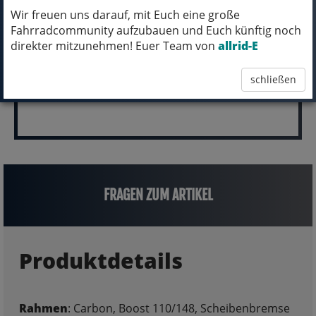
pro Stück (inkl. MwSt.)
Wir freuen uns darauf, mit Euch eine große
Fahrradcommunity aufzubauen und Euch künftig noch
10.000,00 EUR
direkter mitzunehmen! Euer Team von
allrid-E
schließen
FRAGEN ZUM ARTIKEL
Produktdetails
Rahmen
: Carbon, Boost 110/148, Scheibenbremse