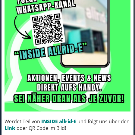
Lapierre SPICY CF TEAM
translucent hex blue - glossy M
Art.Nr. LSDUA400
Farbe: translucent hex blue - glossy
Rahmengröße: M
MICH KANNST DU BESTELLEN - MIT
Werdet Teil von
INSIDE allrid-E
und folgt uns über den
ABHOLUNG IN NORTORF!
Link
oder QR Code im Bild!