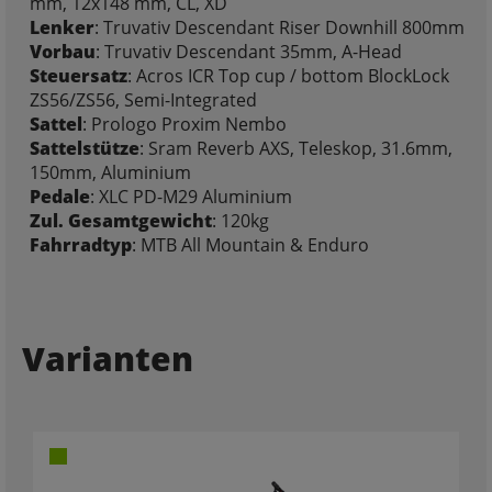
mm, 12x148 mm, CL, XD
Lenker
: Truvativ Descendant Riser Downhill 800mm
Vorbau
: Truvativ Descendant 35mm, A-Head
Steuersatz
: Acros ICR Top cup / bottom BlockLock
ZS56/ZS56, Semi-Integrated
Sattel
: Prologo Proxim Nembo
Sattelstütze
: Sram Reverb AXS, Teleskop, 31.6mm,
150mm, Aluminium
Pedale
: XLC PD-M29 Aluminium
Zul. Gesamtgewicht
: 120kg
Fahrradtyp
: MTB All Mountain & Enduro
Varianten