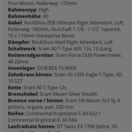
Post Mount, Federweg: 172mm
Rahmentyp
: High
Rahmenhöhe
: 40
Gabel
: RockShox ZEB Ultimate Flight Attendant, Luft,
Federweg: 180mm, Aluschaft 1 1/8 - 1 1/2'' tapered,
15 x 110mm Steckachse Boost
Dämpfer
: RockShox Vivid Flight Attendant, Luft
Schaltwerk
: Sram X0 T-Type AXS 12s, 12-Gang
Kettenradgarnitur
: Sram Force DUB Powermeter,
48 Zähne
Innenlager
: DUB BSA 73 WIDE
Zahnkranz hinten
: Sram XS-1295 Eagle T-Type, XD,
10-52T
Kette
: Sram X0 T-Type 12s
Bremshebel
: Sram Maven Silver Stealth
Bremse vorne / hinten
: Sram DB Maven SLV SJ, 4
pistons, organic pad, 200 mm
Reifen
: Continental Kryptoptal F, 60-622 /
Continental Kryptotal R, 60-584
Laufradsatz hinten
: DT Swiss EX 1700 Spline, 30