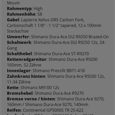
Mount
Rahmentyp
: High
Rahmenhöhe
: 58
Gabel
: Lapierre Xelius DRS Carbon Fork,
Carbonschaft 1 1/8" - 1 1/2" tapered, 12 x 100mm
Steckachse
Umwerfer
: Shimano Dura-Ace Di2 R9250 Brazed-On
Schaltwerk
: Shimano Dura-Ace Di2 R9250 12s, 24-
Gang
Schalthebel
: Shimano Dura-Ace ST-R9270
Kettenradgarnitur
: Shimano Dura-Ace R9200
165mm, 52 Zähne
Innenlager
: Shimano Pressfit BB71-41B
Zahnkranz hinten
: Shimano Dura-Ace R9200 12s,
11-34 Zähne
Kette
: Shimano M9100 12s
Bremshebel
: Shimano Dura-Ace R9270
Bremse vorne / hinten
: Shimano Dura-Ace 9270,
160mm / Shimano Dura-Ace 9270, 140mm
Reifen
: Continental GP5000S TR 25-622