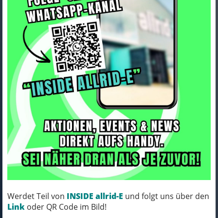
Lapierre XELIUS DRS 10.0 MY25
LXFTA XELIUS DRS 10.0 XXL
Art.Nr. LXFTA580
Farbe: MY25 LXFTA XELIUS DRS 10.0
Rahmengröße: XXL
MICH KANNST DU BESTELLEN - MIT
Werdet Teil von
INSIDE allrid-E
und folgt uns über den
ABHOLUNG IN NORTORF!
Link
oder QR Code im Bild!