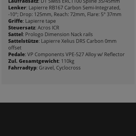
Laufradsatz
: DT Swiss ERC1100 Spline 35/45mm
Lenker
: Lapierre RB167 Carbon Semi-Integrated,
-10°; Drop: 125mm, Reach: 72mm, Flare: 5° 37mm
Griffe
: Lapierre tape
Steuersatz
: Acros ICR
Sattel
: Prologo Dimension Nack rails
Sattelstütze
: Lapierre Xelius DRS Carbon 0mm
offset
Pedale
: VP Components VPE-527 Alloy w/ Reflector
Zul. Gesamtgewicht
: 110kg
Fahrradtyp
: Gravel, Cyclocross