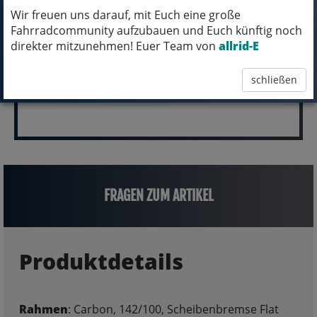
pro Stück (inkl. MwSt.)
Wir freuen uns darauf, mit Euch eine große
Fahrradcommunity aufzubauen und Euch künftig noch
10.000,00 EUR
direkter mitzunehmen! Euer Team von
allrid-E
schließen
FRAGEN ZUM ARTIKEL
Produktdetails
Rahmen
: Carbon, 142/100, Scheibenbremse Flat