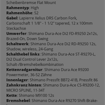
Scheibenbremse Flat Mount
Rahmentyp
: High
Rahmenhöhe
: 52
Gabel
: Lapierre Xelius DRS Carbon Fork,
Carbonschaft 1 1/8" - 1 1/2" tapered, 12 x 100mm
Steckachse
Umwerfer
: Shimano Dura-Ace Di2 FD-R9250 2x12s,
Brazed-On, Down Swing
Schaltwerk
: Shimano Dura-Ace Di2 RD-R9250 12s,
Shadow, wireless, 24-Gang
Schalthebel links
: Shimano Dura-Ace ST-R9270-L,
Di2 Dual Control Lever 2x12s,
Schalt-/Bremshebelkombination
Kettenradgarnitur
: Shimano Dura Ace R9200
Powermeter, 36-52 Zähne
Innenlager
: Shimano Pressfit BB72-41B, Pressfit 86
Zahnkranz hinten
: Shimano Dura-Ace CS-R9200-12,
MICRO SPLINE, 11-34T
Kette
: Shimano M9100 12s
Bremshebel
: Shimano Dura-Ace R9270 Shift-Brake-