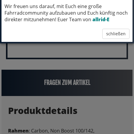
pro Stück (inkl. MwSt.)
Wir freuen uns darauf, mit Euch eine große
Fahrradcommunity aufzubauen und Euch künftig noch
10.000,00 EUR
direkter mitzunehmen! Euer Team von
allrid-E
schließen
FRAGEN ZUM ARTIKEL
Produktdetails
Rahmen
: Carbon, Non Boost 100/142,