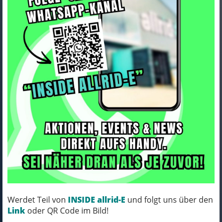
Lapierre XELIUS DRS 10.0 cyber
line green - glossy L
Art.Nr. LXFUB520
Farbe: cyber line green - glossy
Rahmengröße: L
MICH KANNST DU BESTELLEN - MIT
Werdet Teil von
INSIDE allrid-E
und folgt uns über den
ABHOLUNG IN NORTORF!
Link
oder QR Code im Bild!