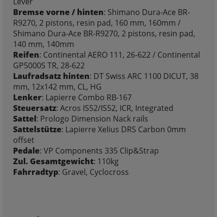
Lever
Bremse vorne / hinten
: Shimano Dura-Ace BR-
R9270, 2 pistons, resin pad, 160 mm, 160mm /
Shimano Dura-Ace BR-R9270, 2 pistons, resin pad,
140 mm, 140mm
Reifen
: Continental AERO 111, 26-622 / Continental
GP5000S TR, 28-622
Laufradsatz hinten
: DT Swiss ARC 1100 DICUT, 38
mm, 12x142 mm, CL, HG
Lenker
: Lapierre Combo RB-167
Steuersatz
: Acros IS52/IS52, ICR, Integrated
Sattel
: Prologo Dimension Nack rails
Sattelstütze
: Lapierre Xelius DRS Carbon 0mm
offset
Pedale
: VP Components 335 Clip&Strap
Zul. Gesamtgewicht
: 110kg
Fahrradtyp
: Gravel, Cyclocross