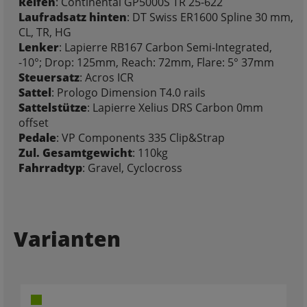
Reifen
: Continental GP5000S TR 25-622
Laufradsatz hinten
: DT Swiss ER1600 Spline 30 mm,
CL, TR, HG
Lenker
: Lapierre RB167 Carbon Semi-Integrated,
-10°; Drop: 125mm, Reach: 72mm, Flare: 5° 37mm
Steuersatz
: Acros ICR
Sattel
: Prologo Dimension T4.0 rails
Sattelstütze
: Lapierre Xelius DRS Carbon 0mm
offset
Pedale
: VP Components 335 Clip&Strap
Zul. Gesamtgewicht
: 110kg
Fahrradtyp
: Gravel, Cyclocross
Varianten