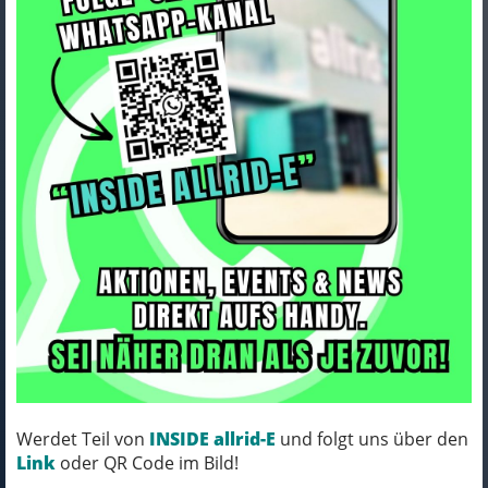
Lapierre XELIUS DRS 8.0 black -
glossy M
Art.Nr. LXDTB490
Farbe: black - glossy
Rahmengröße: M
MICH KANNST DU BESTELLEN - MIT
Werdet Teil von
INSIDE allrid-E
und folgt uns über den
ABHOLUNG IN NORTORF!
Link
oder QR Code im Bild!