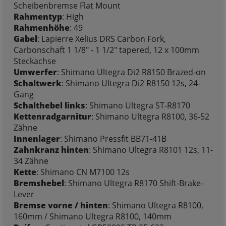
Scheibenbremse Flat Mount
Rahmentyp
: High
Rahmenhöhe
: 49
Gabel
: Lapierre Xelius DRS Carbon Fork,
Carbonschaft 1 1/8" - 1 1/2" tapered, 12 x 100mm
Steckachse
Umwerfer
: Shimano Ultegra Di2 R8150 Brazed-on
Schaltwerk
: Shimano Ultegra Di2 R8150 12s, 24-
Gang
Schalthebel links
: Shimano Ultegra ST-R8170
Kettenradgarnitur
: Shimano Ultegra R8100, 36-52
Zähne
Innenlager
: Shimano Pressfit BB71-41B
Zahnkranz hinten
: Shimano Ultegra R8101 12s, 11-
34 Zähne
Kette
: Shimano CN M7100 12s
Bremshebel
: Shimano Ultegra R8170 Shift-Brake-
Lever
Bremse vorne / hinten
: Shimano Ultegra R8100,
160mm / Shimano Ultegra R8100, 140mm