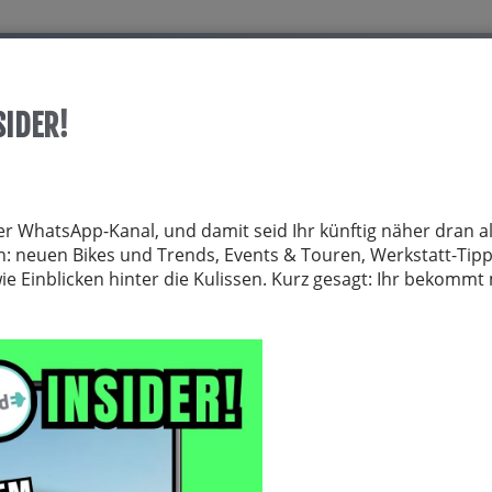
Start
Über allrid-E
Dienstrad
Service
SIDER!
TRÄGER
FAHRRADZUBEHÖR
FAHRRADTEILE
BEKLEIDUNG
NE
er WhatsApp-Kanal, und damit seid Ihr künftig näher dran al
von: neuen Bikes und Trends, Events & Touren, Werkstatt-Tip
 Einblicken hinter die Kulissen. Kurz gesagt: Ihr bekomm