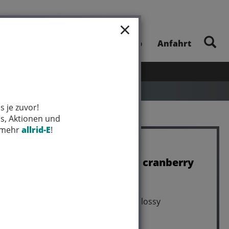
×
E-Bike-Touren
Unsere App
Anfahrt
UHEITEN
SALE
MARKEN
s je zuvor!
ps, Aktionen und
t mehr
allrid-E
!
Lapierre ZESTY CF 8.9 cranberry
juice red - glossy L
Art.Nr. LZJUA460
Farbe: cranberry juice red - glossy
Rahmengröße: L