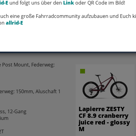
FRAGEN ZUM ARTIKEL
id-E
und folgt uns über den
Link
oder QR Code im Bild!
 Euch eine große Fahrradcommunity aufzubauen und Euch kü
von
allrid-E
Varianten
e Post Mount, Federweg:
ederweg: 150mm, Aluschaft 1
t
Lapierre ZESTY
ess, 12-Gang
CF 8.9 cranberry
nium
juice red - glossy
M
2T