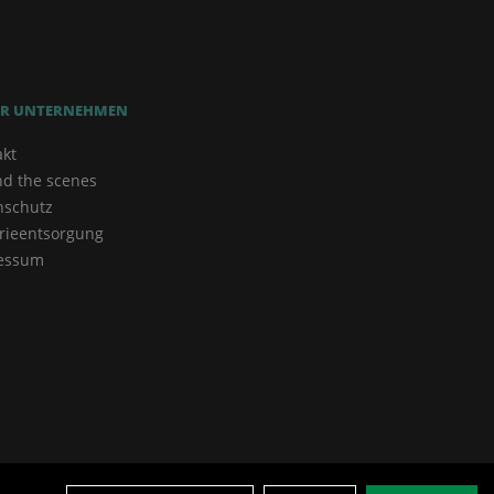
R UNTERNEHMEN
akt
nd the scenes
nschutz
rieentsorgung
essum