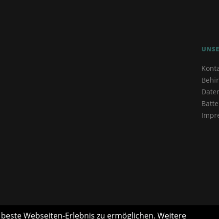
UNSE
Kont
Behi
Date
Batte
Impr
s beste Webseiten-Erlebnis zu ermöglichen. Weitere