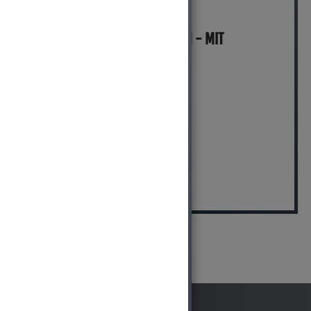
MICH KANNST DU BESTELLEN - MIT
ABHOLUNG IN NORTORF!
pro Stück (inkl. MwSt.)
5.999,00 EUR