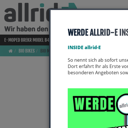
WERDE ALLRID-E IN
E-MOPED BREKR MODEL B4000
E-BIKES
BIO BIKES
FAHRRAD
INSIDE allrid-E
BIO BIKES
BIO MTB
So nennt sich ab sofort uns
Dort erfahrt Ihr als Erste 
besonderen Angeboten sowie