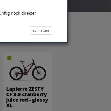
nftig noch direkter
schließen
Lapierre ZESTY
CF 8.9 cranberry
juice red - glossy
XL