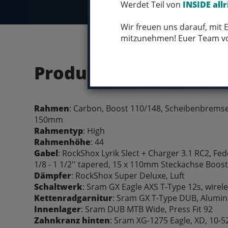
Werdet Teil von
INSIDE allr
Wir freuen uns darauf, mit
mitzunehmen! Euer Team 
Produktdetails
Rahmen
: Carbon, Boost 110/148, Scheibenbrems
150mm
Rahmentyp
: High
Rahmenhöhe
: 44
Gabel
: RockShox Lyrik Slect + Charger 3.1 RC2, F
1/8 - 1 1/2'' tapered, 15 x 110mm Steckachse Boos
Dämpfer
: RockShox Super Deluxe, Luft
Schaltwerk
: Sram GX Eagle AXS T-Type 12s, wirel
Kettenradgarnitur
: Sram GX T-Type DUB, Alumi
Innenlager
: Sram DUB MTB Wide, Press Fit 92
Zahnkranz hinten
: Sram XG-1275 Eagle, XD, 10-5