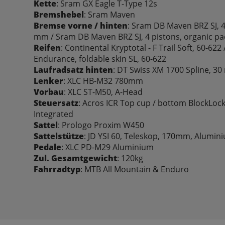
Kette
: Sram GX Eagle T-Type 12s
Bremshebel
: Sram Maven
Bremse vorne / hinten
: Sram DB Maven BRZ SJ, 4
mm / Sram DB Maven BRZ SJ, 4 pistons, organic p
Reifen
: Continental Kryptotal - F Trail Soft, 60-622
Endurance, foldable skin SL, 60-622
Laufradsatz hinten
: DT Swiss XM 1700 Spline, 3
Lenker
: XLC HB-M32 780mm
Vorbau
: XLC ST-M50, A-Head
Steuersatz
: Acros ICR Top cup / bottom BlockLoc
Integrated
Sattel
: Prologo Proxim W450
Sattelstütze
: JD YSI 60, Teleskop, 170mm, Alumin
Pedale
: XLC PD-M29 Aluminium
Zul. Gesamtgewicht
: 120kg
Fahrradtyp
: MTB All Mountain & Enduro