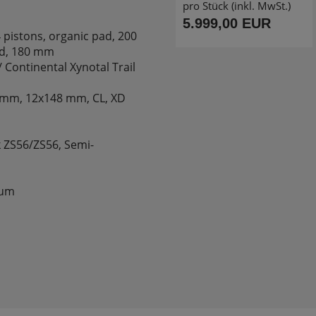
pro Stück (inkl. MwSt.)
5.999,00 EUR
 pistons, organic pad, 200
ad, 180 mm
 / Continental Xynotal Trail
0 mm, 12x148 mm, CL, XD
k ZS56/ZS56, Semi-
ium