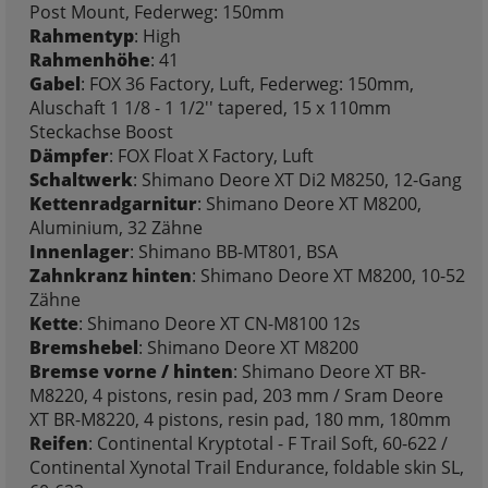
Post Mount, Federweg: 150mm
Rahmentyp
: High
Rahmenhöhe
: 41
Gabel
: FOX 36 Factory, Luft, Federweg: 150mm,
Aluschaft 1 1/8 - 1 1/2'' tapered, 15 x 110mm
Steckachse Boost
Dämpfer
: FOX Float X Factory, Luft
Schaltwerk
: Shimano Deore XT Di2 M8250, 12-Gang
Kettenradgarnitur
: Shimano Deore XT M8200,
Aluminium, 32 Zähne
Innenlager
: Shimano BB-MT801, BSA
Zahnkranz hinten
: Shimano Deore XT M8200, 10-52
Zähne
Kette
: Shimano Deore XT CN-M8100 12s
Bremshebel
: Shimano Deore XT M8200
Bremse vorne / hinten
: Shimano Deore XT BR-
M8220, 4 pistons, resin pad, 203 mm / Sram Deore
XT BR-M8220, 4 pistons, resin pad, 180 mm, 180mm
Reifen
: Continental Kryptotal - F Trail Soft, 60-622 /
Continental Xynotal Trail Endurance, foldable skin SL,