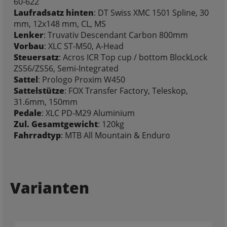
60-622
Laufradsatz hinten
: DT Swiss XMC 1501 Spline, 30
mm, 12x148 mm, CL, MS
Lenker
: Truvativ Descendant Carbon 800mm
Vorbau
: XLC ST-M50, A-Head
Steuersatz
: Acros ICR Top cup / bottom BlockLock
ZS56/ZS56, Semi-Integrated
Sattel
: Prologo Proxim W450
Sattelstütze
: FOX Transfer Factory, Teleskop,
31.6mm, 150mm
Pedale
: XLC PD-M29 Aluminium
Zul. Gesamtgewicht
: 120kg
Fahrradtyp
: MTB All Mountain & Enduro
Varianten