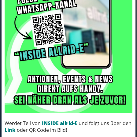
Lapierre ZESTY CF 9.9 fresh
mint blue - satin M
Art.Nr. LZLUA430
Farbe: fresh mint blue - satin
Rahmengröße: M
MICH KANNST DU BESTELLEN - MIT
Werdet Teil von
INSIDE allrid-E
und folgt uns über den
ABHOLUNG IN NORTORF!
Link
oder QR Code im Bild!